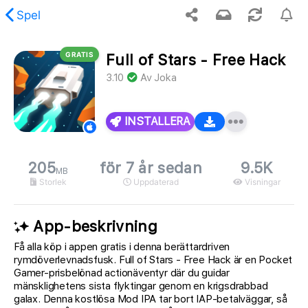
Spel
GRATIS
Full of Stars - Free Hack
ades inte det begärda innehållet.
3.10
Av
Joka
INSTALLERA
205
för 7 år sedan
9.5K
MB
Storlek
Uppdaterad
Visningar
App-beskrivning
Få alla köp i appen gratis i denna berättardriven
rymdöverlevnadsfusk. Full of Stars - Free Hack är en Pocket
Gamer-prisbelönad actionäventyr där du guidar
mänsklighetens sista flyktingar genom en krigsdrabbad
galax. Denna kostlösa Mod IPA tar bort IAP-betalväggar, så