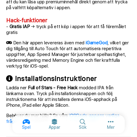
att du kan låsa upp premiuminnehål direkt genom att trycka
på valfritt köpalternativ i appen.
Hack-funktioner
-
Gratis IAP
→ tryck på ett köp i appen för att få föremålet
gratis
Den här appen levereras även med
iGameGod
, vilket ger
dig tillgång till Auto Touch för att automatisera repetitiva
uppgifter, App Speed Manager för justerbar spelhastighet,
värdesredigering med Memory Engine och fler kraftfulla
verktyg för iOS-spel.
Installationsinstruktioner
Ladda ner
Full of Stars - Free Hack
modded IPA från
länkarna ovan. Tryck på installationsknappen och följ
instruktionerna för att installera denna iOS-apphack på
iPhone, iPad eller Apple Silicon.
Behöver du mer hjälp? Se våra
iOSGods-appens vanliga
frågor
för detaljerade svar och felsökningstips.
Fler alternat
Spel
Appar
Sök
Mer