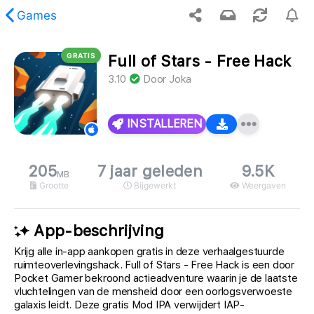
Games
GRATIS
Full of Stars - Free Hack
opgevraagde inhoud is niet gevonden.
3.10
Door
Joka
INSTALLEREN
205
7 jaar geleden
9.5K
MB
Grootte
Bijgewerkt
Weergaven
App-beschrijving
Krijg alle in-app aankopen gratis in deze verhaalgestuurde
ruimteoverlevingshack. Full of Stars - Free Hack is een door
Pocket Gamer bekroond actieadventure waarin je de laatste
vluchtelingen van de mensheid door een oorlogsverwoeste
galaxis leidt. Deze gratis Mod IPA verwijdert IAP-