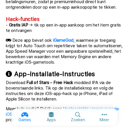
betalingsmuren, zodat je premiuminhoud direct kunt
ontgrendelen door op een in-app aankoopoptie te tikken.
Hack-functies
-
Gratis IAP
→ tik op een in-app aankoop om het item gratis
te ontvangen
Deze app bevat ook
iGameGod
, waarmee je toegang
krijgt tot Auto Touch om repetitieve taken te automatiseren,
App Speed Manager voor een aanpasbare spelsnelheid, het
bewerken van waarden met Memory Engine en andere
krachtige iOS-gametools.
App-installatie-instructies
Download
Full of Stars - Free Hack
modded IPA via de
bovenstaande links. Tik op de installatieknop en volg de
instructies om deze iOS-app-hack op je iPhone, iPad of
Apple Silicon te installeren.
Meer hulp nodig? Bekijk onze
Veelgestelde vragen over de
iOSGods-app
voor uitgebreide antwoorden en
Meer opties
probleemoplossingstips.
Games
Apps
Zoeken
Meer