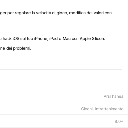
r per regolare la velocità di gioco, modifica dei valori con
sto hack iOS sul tuo iPhone, iPad o Mac con Apple Silicon.
one dei problemi.
ArsThanea
Giochi, Intrattenimento
8.0+