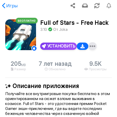
Игры
БЕСПЛАТНО
Full of Stars - Free Hack
ию, запрошенный контент не найден.
3.10
От
Joka
УСТАНОВИТЬ
205
7 лет назад
9.5K
MB
Размер
Обновлено
Просмотры
Описание приложения
Получайте все внутриигровые покупки бесплатно в этом
ориентированном на сюжет взломе выживания в
космосе. Full of Stars - это удостоенная премии Pocket
Gamer экшн-приключение, где вы ведете последних
беженцев человечества через охваченную войной