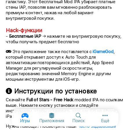
галактику. Этот бесплатный Mod IPA убирает платные
стены IAP, позволяя вам мгновенно разблокировать
премиум-контент, нажав на любой вариант
внутриигровой покупки.
Hack-функции
-
Бесплатные IAP
→ нажмите на внутриигровую покупку,
чтобы получить предмет бесплатно
Это приложение также поставляется с
iGameGod
,
который открывает доступ к Auto Touch для
автоматизации повторяющихся действий, App Speed
Manager для регулируемой скорости игры,
редактированию значений Memory Engine и другим
мощным инструментам для iOS-игр.
Инструкции по установке
Скачайте
Full of Stars - Free Hack
modded IPA по ссылкам
выше. Нажмите кнопку установки и следуйте
инструкциям, чтобы установить этот хак iOS на iPhone,
iPad или Mac с Apple Silicon.
Дополнител
Игры
Приложения
Поиск
Ещё
Нужна помощь? Посмотрите наши
Часто задаваемые