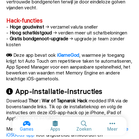
vertrouwde bondgenoten terwijl je door eindeloze golven
vijanden vecht.
Hack-functies
-
Hoge goudwinst
→ verzamel valuta sneller
-
Hoog schatkistgoud
→ verdien meer uit schatbeloningen
-
Gratis bondgenoot-upgrade
→ upgrade je team zonder
kosten
Deze app bevat ook
iGameGod
, waarmee je toegang
krijgt tot Auto Touch om repetitieve taken te automatiseren,
App Speed Manager voor een aanpasbare spelsnelheid, het
bewerken van waarden met Memory Engine en andere
krachtige iOS-gametools.
App-installatie-instructies
Download
Thor : War of Tapnarok Hack
modded IPA via de
bovenstaande links. Tik op de installatieknop en volg de
instructies om deze iOS-app-hack op je iPhone, iPad of
Apple Silicon te installeren.
Meer opties
Meer hulp nodig? Bekijk onze
Veelgestelde vragen over de
Games
Apps
Zoeken
Meer
iOSGods-app
voor uitgebreide antwoorden en