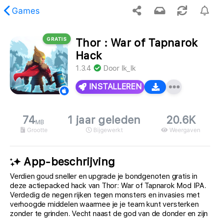
Games
GRATIS
Thor : War of Tapnarok
opgevraagde inhoud is niet gevonden.
Hack
1.3.4
Door
Ik_Ik
INSTALLEREN
74
1 jaar geleden
20.6K
MB
Grootte
Bijgewerkt
Weergaven
App-beschrijving
Verdien goud sneller en upgrade je bondgenoten gratis in
deze actiepacked hack van Thor: War of Tapnarok Mod IPA.
Verdedig de negen rijken tegen monsters en invasies met
verhoogde middelen waarmee je je team kunt versterken
zonder te grinden. Vecht naast de god van de donder en zijn