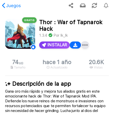
Juegos
GRATIS
Thor : War of Tapnarok
, no se encontró el contenido solicitado.
Hack
1.3.4
Por
Ik_Ik
INSTALAR
74
hace 1 año
20.6K
MB
Tamaño
Actualizado
Vistas
Descripción de la app
Gana oro más rápido y mejora tus aliados gratis en este
emocionante hack de Thor: War of Tapnarok Mod IPA.
Defiende los nueve reinos de monstruos e invasiones con
recursos potenciados que te permiten fortalecer tu equipo
sin necesidad de hacer grinding. Lucha junto al dios del