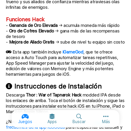
trueno y sus aliados de confianza mientras atraviesas olas
infinitas de enemigos.
Funciones Hack
-
Ganancia de Oro Elevada
→ acumula moneda más rápido
-
Oro de Cofres Elevado
→ gana más de las recompensas
de tesoro
-
Mejora de Aliado Gratis
→ sube de nivel tu equipo sin costo
Esta app también incluye
iGameGod
, que te ofrece
acceso a Auto Touch para automatizar tareas repetitivas,
App Speed Manager para ajustar la velocidad del juego,
edición de valores con Memory Engine y más potentes
herramientas para juegos de iOS.
Instrucciones de instalación
Descarga
Thor : War of Tapnarok Hack
modded IPA desde
los enlaces de arriba. Toca el botón de instalación y sigue las
instrucciones para instalar este hack iOS en tu iPhone, iPad o
Mac con Apple Silicon.
Más opcione
¿Necesitas más ayuda? Consulta nuestras
Preguntas
Juegos
Apps
Buscar
Más
frecuentes de la app iOSGods
para respuestas detalladas y