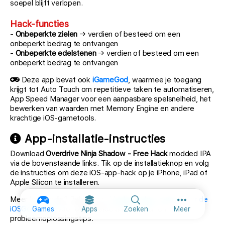
soepel blijft verlopen.
Hack-functies
-
Onbeperkte zielen
→ verdien of besteed om een
onbeperkt bedrag te ontvangen
-
Onbeperkte edelstenen
→ verdien of besteed om een
onbeperkt bedrag te ontvangen
Deze app bevat ook
iGameGod
, waarmee je toegang
krijgt tot Auto Touch om repetitieve taken te automatiseren,
App Speed Manager voor een aanpasbare spelsnelheid, het
bewerken van waarden met Memory Engine en andere
krachtige iOS-gametools.
App-installatie-instructies
Download
Overdrive Ninja Shadow - Free Hack
modded IPA
via de bovenstaande links. Tik op de installatieknop en volg
de instructies om deze iOS-app-hack op je iPhone, iPad of
Apple Silicon te installeren.
Meer hulp nodig? Bekijk onze
Veelgestelde vragen over de
Meer opties
iOSGods-app
voor uitgebreide antwoorden en
Games
Apps
Zoeken
Meer
probleemoplossingstips.