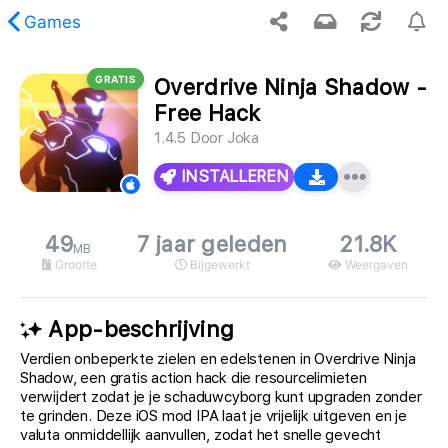
Games
GRATIS
Overdrive Ninja Shadow -
opgevraagde inhoud is niet gevonden.
Free Hack
1.4.5
Door
Joka
INSTALLEREN
49
7 jaar geleden
21.8K
MB
Grootte
Bijgewerkt
Weergaven
App-beschrijving
Verdien onbeperkte zielen en edelstenen in Overdrive Ninja
Shadow, een gratis action hack die resourcelimieten
verwijdert zodat je je schaduwcyborg kunt upgraden zonder
te grinden. Deze iOS mod IPA laat je vrijelijk uitgeven en je
valuta onmiddellijk aanvullen, zodat het snelle gevecht