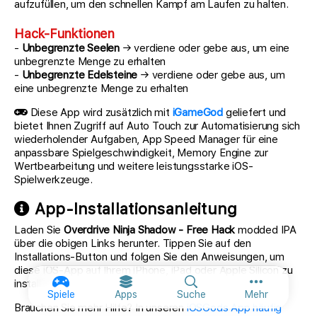
aufzufüllen, um den schnellen Kampf am Laufen zu halten.
Hack-Funktionen
-
Unbegrenzte Seelen
→ verdiene oder gebe aus, um eine
unbegrenzte Menge zu erhalten
-
Unbegrenzte Edelsteine
→ verdiene oder gebe aus, um
eine unbegrenzte Menge zu erhalten
Diese App wird zusätzlich mit
iGameGod
geliefert und
bietet Ihnen Zugriff auf Auto Touch zur Automatisierung sich
wiederholender Aufgaben, App Speed Manager für eine
anpassbare Spielgeschwindigkeit, Memory Engine zur
Wertbearbeitung und weitere leistungsstarke iOS-
Spielwerkzeuge.
App-Installationsanleitung
Laden Sie
Overdrive Ninja Shadow - Free Hack
modded IPA
über die obigen Links herunter. Tippen Sie auf den
Installations-Button und folgen Sie den Anweisungen, um
diese iOS-App auf Ihrem iPhone, iPad oder Apple Silicon zu
installieren.
Weitere Opt
Spiele
Apps
Suche
Mehr
Brauchen Sie mehr Hilfe? In unseren
iOSGods App häufig