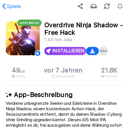
Spiele
KOSTENLOS
Overdrive Ninja Shadow -
gung, der angeforderte Inhalt wurde nicht gefunden.
Free Hack
1.4.5
Von
Joka
INSTALLIEREN
49
vor 7 Jahren
21.8K
MB
Größe
Aktualisiert
Aufrufe
App-Beschreibung
Verdiene unbegrenzte Seelen und Edelsteine in Overdrive
Ninja Shadow, einem kostenlosen Action-Hack, der
Ressourcenlimits entfernt, damit du deinen Shadow-Cyborg
ohne Grinding upgraden kannst. Dieses iOS Mod IPA
ermöglicht es dir, frei auszugeben und deine Währung sofort