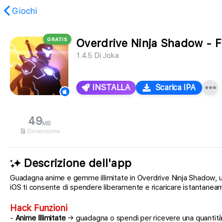
Giochi
GRATIS
Overdrive Ninja Shadow - 
stato trovato.
1.4.5
Di
Joka
INSTALLA
Scarica IPA
49
MB
Dimensione
Descrizione dell'app
Guadagna anime e gemme illimitate in Overdrive Ninja Shadow, un
iOS ti consente di spendere liberamente e ricaricare istantanea
Hack Funzioni
-
Anime Illimitate
→ guadagna o spendi per ricevere una quantità i