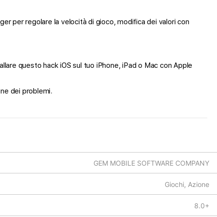
r per regolare la velocità di gioco, modifica dei valori con
nstallare questo hack iOS sul tuo iPhone, iPad o Mac con Apple
one dei problemi.
GEM MOBILE SOFTWARE COMPANY
Giochi, Azione
8.0+