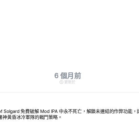
6 個月前
更新於
d of Solgard 免費破解 Mod IPA 中永不死亡，解鎖未連結的
抗諸神黃昏冰冷軍隊的戰鬥策略。