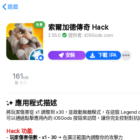
遊戲
免費
索爾加德傳奇 Hack
2.55.0
提供者:
iOSGods.com
安裝
下載 IPA
161
MB
大小
應用程式描述
將玩家傷害從 x1 調整到 x30，並啟動無敵模式，在這個 Legen
可以通過點擊應用內的 iOSGods 按鈕來訪問，讓你完全控制對
Hack 功能
-
玩家傷害倍數 - x1 - 30
→ 在廣泛範圍內調整你的攻擊力