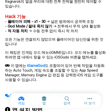
Ragnarok의 얼음 무리에 대한 전투 전략을 완전히 제어할 수
있습니다.
Hack 기능
-
플레이어 피해 - x1 - 30
→ 넓은 범위에서 공격력 조정
-
God Mode / 절대 죽지 않기
→ 전투에서 무적 상태 활성화
-
적 자동 처치
→ 수동 전투 없이 즉시 적 처치
모든 기능은 연결되지 않았으며 플레이어인 당신만을 위한 것
입니다!
이 해킹은 인게임 모드 메뉴(iGMM)입니다. 모드 메뉴를 활성화
하려면 앱 내에서 찾을 수 있는 iOSGods 버튼을 탭하세요.
이 앱에는
iGameGod
도 포함되어 있어 반복 작업을 자동화
하는 Auto Touch, 게임 속도를 조절할 수 있는 App Speed
Manager, Memory Engine 값 편집 등 강력한 iOS 게임 도구를
사용할 수 있습니다.
공식 토픽을 보고 다른 회원과 소통하기
기타 옵션 및
게임
앱
검색
더 보기
앱 설치 방법