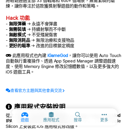
將輕鬆通過全部 33 個戰場和 600+ 個場景，無需繁瑣的磨
練，讓你專注於這款獲獎射擊遊戲的動作和策略。
Hack 功能
-
無限彈藥
→ 永遠不會彈盡
-
無需裝填
→ 持續射擊而不中斷
-
無敵模式
→ 不受殭屍傷害
-
無限消耗品
→ 無限治療和支援物品
-
更好的瞄準
→ 改進的目標鎖定精度
此應用程式也內建
iGameGod
，讓你可以使用 Auto Touch
自動執行重複操作、透過 App Speed Manager 調整遊戲速
度、使用 Memory Engine 修改記憶體數值，以及更多強大的
iOS 遊戲工具。
查看官方主題與其他會員交流
應用程式安裝說明
從上方連結下載
DEAD TRIGGER 2: Zombie Games iOS Mod
更多選項和
遊戲
應用程式
搜尋
更多
IPA
。點選安裝按鈕並依照畫面指示在 iPhone、iPad 或 Apple
Silicon 上安裝此 iOS 應用程式修改版。