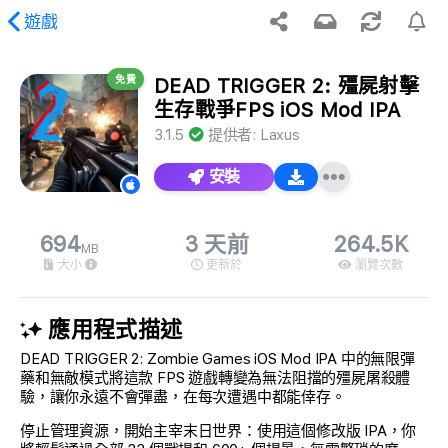
遊戲
免費
DEAD TRIGGER 2: 殭屍射擊
到請求的內容。
生存戰爭FPS iOS Mod IPA
3.1.5
提供者:
Laxus
安裝
694
3 天前
264.5K
MB
大小
更新於
瀏覽次數
應用程式描述
DEAD TRIGGER 2: Zombie Games iOS Mod IPA 中的無限彈
藥和無敵模式將這款 FPS 遊戲轉變為無法阻擋的殭屍屠殺體
驗，讓你永遠不會彈盡，在每次遭遇中都能倖存。
停止管理資源，開始主宰末日世界：使用這個修改版 IPA，你