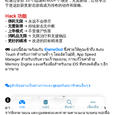
松通过全部 33 个战场和 600+ 个场景，无需磨练，让你专注
于使这款获奖射击游戏成为传奇的动作和策略。
Hack 功能
-
弹药无限
→ 永远不会弹尽
-
无需装弹
→ 持续射击无中断
-
上帝模式
→ 不受僵尸伤害
-
消耗品无限
→ 无限治疗和支援物品
-
更好的瞄准
→ 改进的目标精准度
แอปนี้ยังมาพร้อมกับ
iGameGod
ซึ่งช่วยให้คุณเข้าถึง Auto
Touch สำหรับการทำงานซ้ำ ๆ โดยอัตโนมัติ, App Speed
Manager สำหรับปรับความเร็วของเกม, การแก้ไขค่าด้วย
Memory Engine และเครื่องมือสำหรับเกม iOS ที่ทรงพลังอื่น ๆ อีก
มากมาย
ดูหัวข้ออย่างเป็นทางการและพูดคุยกับสมาชิกคนอื่นๆ
คำแนะนำในการติดตั้งแอป
ตัวเลือกเพิ่ม
เกม
แอป
ค้นหา
เพิ่มเติม
ดาวน์โหลด
DEAD TRIGGER 2: Zombie Games iOS Mod IPA
จากลิงก์ด้านบน แตะปุ่มติดตั้งและทำตามคำแนะนำบนหน้าจอเพื่อ