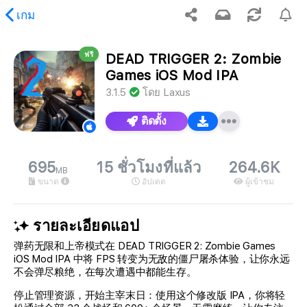
เกม
ฟรี
DEAD TRIGGER 2: Zombie
เนื้อหาที่ร้องขอ
Games iOS Mod IPA
3.1.5
โดย
Laxus
ติดตั้ง
695
15 ชั่วโมงที่แล้ว
264.6K
MB
ขนาด
อัปเดต
ผู้เข้าชม
รายละเอียดแอป
弹药无限和上帝模式在 DEAD TRIGGER 2: Zombie Games
iOS Mod IPA 中将 FPS 转变为无敌的僵尸屠杀体验，让你永远
不会弹尽粮绝，在每次遭遇中都能生存。
停止管理资源，开始主宰末日：使用这个修改版 IPA，你将轻