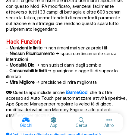
Smetti di gestire le risorse e inizia a dominare l'apocalisse:
con questo Mod IPA modificato, avanzerai facilmente
attraverso tutti i 33 campi di battaglia e oltre 600 scenari
senza la fatica, permettendoti di concentrarti puramente
sull'azione e la strategia che rendono questo sparatutto
pluripremiato leggendario.
Hack Funzioni
-
Munizioni Infinite
→ non rimani mai senza proiettili
-
Nessun Ricaricamento
→ spara continuamente senza
interruzioni
-
Modalità Dio
→ non subisci danni dagli zombie
-
Consumabili Infiniti
→ guarigione e oggetti di supporto
illimitati
-
Mira Migliore
→ precisione di mira migliorata
Questa app include anche
iGameGod
, che ti offre
accesso ad Auto Touch per automatizzare attività ripetitive,
App Speed Manager per regolare la velocità di gioco,
modifica dei valori con Memory Engine e altri potenti
strumenti per giochi iOS.
Altre opzion
Giochi
App
Cerca
Altro
Vedi il topic ufficiale e discuti con altri membri