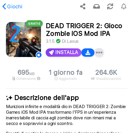
Giochi
GRATIS
DEAD TRIGGER 2: Gioco
il contenuto richiesto non è stato trovato.
Zombie iOS Mod IPA
3.1.5
Di
Laxus
INSTALLA
695
1 giorno fa
264.6K
MB
Dimensione
Aggiornato
Visualizzazioni
Descrizione dell'app
Munizioni infinite e modalità dio in DEAD TRIGGER 2: Zombie
Games iOS Mod IPA trasformano l'FPS in un'esperienza
inarrestabile di caccia agli zombie dove non rimani mai a
secco e sopravvivi a ogni scontro.