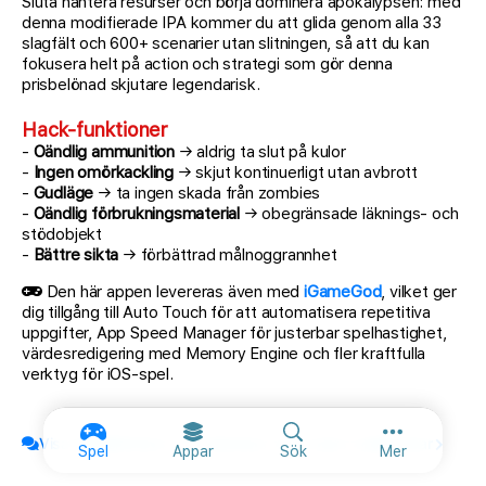
Sluta hantera resurser och börja dominera apokalypsen: med
denna modifierade IPA kommer du att glida genom alla 33
slagfält och 600+ scenarier utan slitningen, så att du kan
fokusera helt på action och strategi som gör denna
prisbelönad skjutare legendarisk.
Hack-funktioner
-
Oändlig ammunition
→ aldrig ta slut på kulor
-
Ingen omörkackling
→ skjut kontinuerligt utan avbrott
-
Gudläge
→ ta ingen skada från zombies
-
Oändlig förbrukningsmaterial
→ obegränsade läknings- och
stödobjekt
-
Bättre sikta
→ förbättrad målnoggrannhet
Den här appen levereras även med
iGameGod
, vilket ger
dig tillgång till Auto Touch för att automatisera repetitiva
uppgifter, App Speed Manager för justerbar spelhastighet,
värdesredigering med Memory Engine och fler kraftfulla
verktyg för iOS-spel.
Visa officiellt ämne och diskutera med andra medlemmar
Fler alternat
Spel
Appar
Sök
Mer