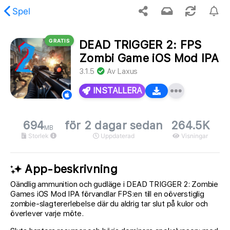
Spel
GRATIS
DEAD TRIGGER 2: FPS
ades inte det begärda innehållet.
Zombi Game iOS Mod IPA
3.1.5
Av
Laxus
INSTALLERA
694
för 2 dagar sedan
264.5K
MB
Storlek
Uppdaterad
Visningar
App-beskrivning
Oändlig ammunition och gudläge i DEAD TRIGGER 2: Zombie
Games iOS Mod IPA förvandlar FPS:en till en oöverstiglig
zombie-slagtererlebelse där du aldrig tar slut på kulor och
överlever varje möte.