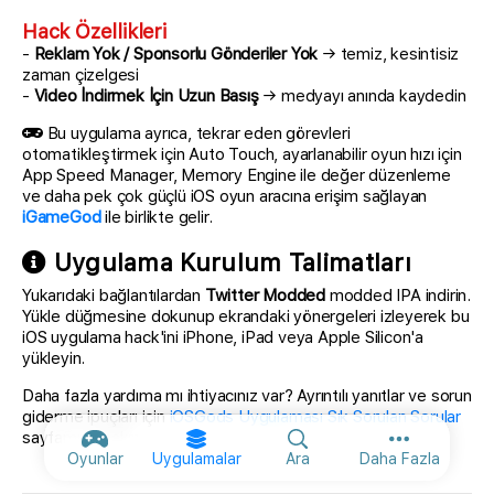
Hack Özellikleri
-
Reklam Yok / Sponsorlu Gönderiler Yok
→ temiz, kesintisiz
zaman çizelgesi
-
Video İndirmek İçin Uzun Basış
→ medyayı anında kaydedin
Bu uygulama ayrıca, tekrar eden görevleri
otomatikleştirmek için Auto Touch, ayarlanabilir oyun hızı için
App Speed Manager, Memory Engine ile değer düzenleme
ve daha pek çok güçlü iOS oyun aracına erişim sağlayan
iGameGod
ile birlikte gelir.
Uygulama Kurulum Talimatları
Yukarıdaki bağlantılardan
Twitter Modded
modded IPA indirin.
Yükle düğmesine dokunup ekrandaki yönergeleri izleyerek bu
iOS uygulama hack'ini iPhone, iPad veya Apple Silicon'a
yükleyin.
Daha fazla yardıma mı ihtiyacınız var? Ayrıntılı yanıtlar ve sorun
giderme ipuçları için
iOSGods Uygulaması Sık Sorulan Sorular
sayfamıza bakın.
Diğer seçen
Oyunlar
Uygulamalar
Ara
Daha Fazla