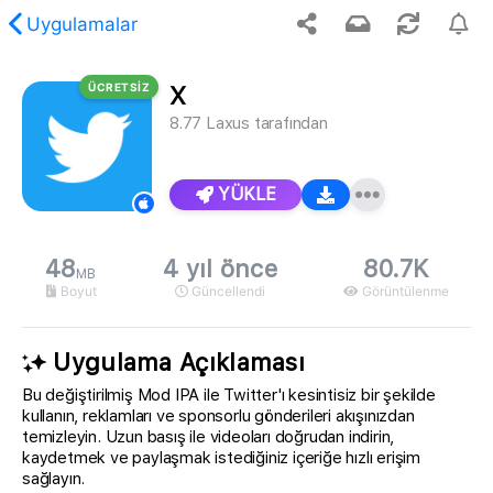
Uygulamalar
ÜCRETSİZ
X
stenen içerik bulunamadı.
8.77
Laxus
tarafından
YÜKLE
48
4 yıl önce
80.7K
MB
Boyut
Güncellendi
Görüntülenme
Uygulama Açıklaması
Bu değiştirilmiş Mod IPA ile Twitter'ı kesintisiz bir şekilde
kullanın, reklamları ve sponsorlu gönderileri akışınızdan
temizleyin. Uzun basış ile videoları doğrudan indirin,
kaydetmek ve paylaşmak istediğiniz içeriğe hızlı erişim
sağlayın.