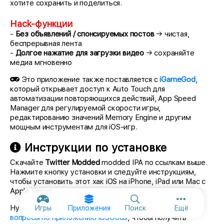
хотите сохранить и поделиться.
Hack-функции
-
Без объявлений / спонсируемых постов
→ чистая,
беспрерывная лента
-
Долгое нажатие для загрузки видео
→ сохраняйте
медиа мгновенно
Это приложение также поставляется с
iGameGod
,
который открывает доступ к Auto Touch для
автоматизации повторяющихся действий, App Speed
Manager для регулируемой скорости игры,
редактированию значений Memory Engine и другим
мощным инструментам для iOS-игр.
Инструкции по установке
Скачайте
Twitter Modded
modded IPA по ссылкам выше.
Нажмите кнопку установки и следуйте инструкциям,
чтобы установить этот хак iOS на iPhone, iPad или Mac с
Apple Silicon.
Дополнител
Нужна помощь? Посмотрите наши
Часто задаваемые
Игры
Приложения
Поиск
Ещё
вопросы по приложению iOSGods
, чтобы получить