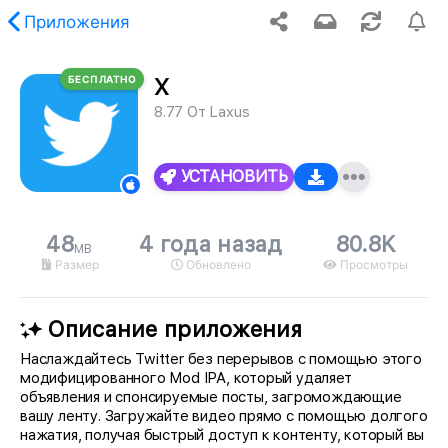
Приложения
БЕСПЛАТНО
X
ию, запрошенный контент не найден.
8.77
От
Laxus
УСТАНОВИТЬ
48
4 года назад
80.8K
MB
Размер
Обновлено
Просмотры
Описание приложения
Наслаждайтесь Twitter без перерывов с помощью этого
модифицированного Mod IPA, который удаляет
объявления и спонсируемые посты, загромождающие
вашу ленту. Загружайте видео прямо с помощью долгого
нажатия, получая быстрый доступ к контенту, который вы