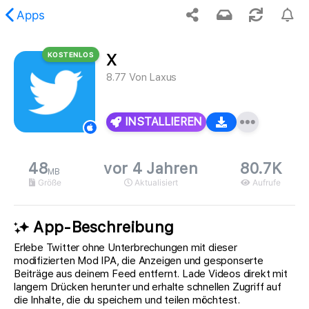
Apps
KOSTENLOS
X
gung, der angeforderte Inhalt wurde nicht gefunden.
8.77
Von
Laxus
INSTALLIEREN
48
vor 4 Jahren
80.7K
MB
Größe
Aktualisiert
Aufrufe
App-Beschreibung
Erlebe Twitter ohne Unterbrechungen mit dieser
modifizierten Mod IPA, die Anzeigen und gesponserte
Beiträge aus deinem Feed entfernt. Lade Videos direkt mit
langem Drücken herunter und erhalte schnellen Zugriff auf
die Inhalte, die du speichern und teilen möchtest.