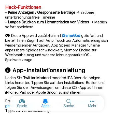
Hack-Funktionen
-
Keine Anzeigen / Gesponserte Beiträge
→ saubere,
unterbrechungsfreie Timeline
-
Langes Drücken zum Herunterladen von Videos
→ Medien
sofort speichern
Diese App wird zusätzlich mit
iGameGod
geliefert und
bietet Ihnen Zugriff auf Auto Touch zur Automatisierung sich
wiederholender Aufgaben, App Speed Manager für eine
anpassbare Spielgeschwindigkeit, Memory Engine zur
Wertbearbeitung und weitere leistungsstarke iOS-
Spielwerkzeuge.
App-Installationsanleitung
Laden Sie
Twitter Modded
modded IPA über die obigen
Links herunter. Tippen Sie auf den Installations-Button und
folgen Sie den Anweisungen, um diese iOS-App auf Ihrem
iPhone, iPad oder Apple Silicon zu installieren.
Brauchen Sie mehr Hilfe? In unseren
iOSGods App häufig
Weitere Opt
gestellten Fragen
finden Sie ausführliche Antworten und
Spiele
Apps
Suche
Mehr
Tipps zur Fehlerbehebung.