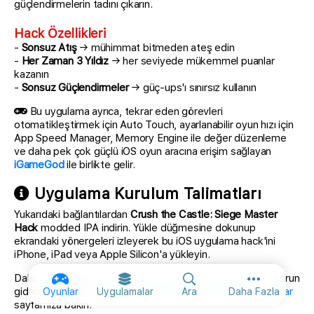
güçlendirmelerin tadını çıkarın.
Hack Özellikleri
-
Sonsuz Atış
→ mühimmat bitmeden ateş edin
-
Her Zaman 3 Yıldız
→ her seviyede mükemmel puanlar
kazanın
-
Sonsuz Güçlendirmeler
→ güç-ups'ı sınırsız kullanın
Bu uygulama ayrıca, tekrar eden görevleri
otomatikleştirmek için Auto Touch, ayarlanabilir oyun hızı için
App Speed Manager, Memory Engine ile değer düzenleme
ve daha pek çok güçlü iOS oyun aracına erişim sağlayan
iGameGod
ile birlikte gelir.
Uygulama Kurulum Talimatları
Yukarıdaki bağlantılardan
Crush the Castle: Siege Master
Hack
modded IPA indirin. Yükle düğmesine dokunup
ekrandaki yönergeleri izleyerek bu iOS uygulama hack'ini
iPhone, iPad veya Apple Silicon'a yükleyin.
Daha fazla yardıma mı ihtiyacınız var? Ayrıntılı yanıtlar ve sorun
Diğer seçen
giderme ipuçları için
iOSGods Uygulaması Sık Sorulan Sorular
Oyunlar
Uygulamalar
Ara
Daha Fazla
sayfamıza bakın.