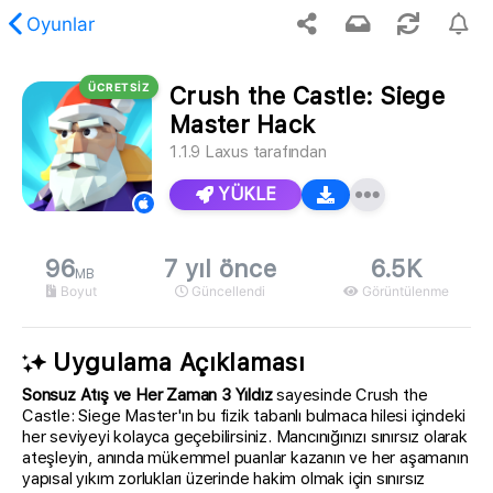
Oyunlar
ÜCRETSİZ
Crush the Castle: Siege
stenen içerik bulunamadı.
Master Hack
1.1.9
Laxus
tarafından
YÜKLE
96
7 yıl önce
6.5K
MB
Boyut
Güncellendi
Görüntülenme
Uygulama Açıklaması
Sonsuz Atış ve Her Zaman 3 Yıldız
sayesinde Crush the
Castle: Siege Master'ın bu fizik tabanlı bulmaca hilesi içindeki
her seviyeyi kolayca geçebilirsiniz. Mancınığınızı sınırsız olarak
ateşleyin, anında mükemmel puanlar kazanın ve her aşamanın
yapısal yıkım zorlukları üzerinde hakim olmak için sınırsız