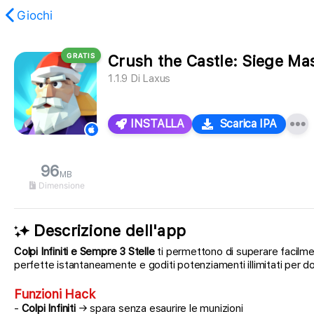
Giochi
GRATIS
Crush the Castle: Siege Ma
stato trovato.
1.1.9
Di
Laxus
INSTALLA
Scarica IPA
96
MB
Dimensione
Descrizione dell'app
Colpi Infiniti e Sempre 3 Stelle
ti permettono di superare facilment
perfette istantaneamente e goditi potenziamenti illimitati per dom
Funzioni Hack
-
Colpi Infiniti
→ spara senza esaurire le munizioni