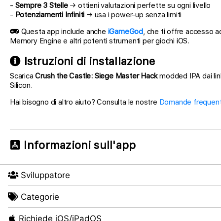
-
Sempre 3 Stelle
→ ottieni valutazioni perfette su ogni livello
-
Potenziamenti Infiniti
→ usa i power-up senza limiti
Questa app include anche
iGameGod
, che ti offre accesso a
Memory Engine e altri potenti strumenti per giochi iOS.
Istruzioni di installazione
Scarica
Crush the Castle: Siege Master Hack
modded IPA dai link
Silicon.
Hai bisogno di altro aiuto? Consulta le nostre
Domande frequenti
Informazioni sull'app
Sviluppatore
Categorie
Richiede iOS/iPadOS