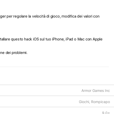
r per regolare la velocità di gioco, modifica dei valori con
installare questo hack iOS sul tuo iPhone, iPad o Mac con Apple
one dei problemi.
Armor Games Inc
Giochi, Rompicapo
9.0+