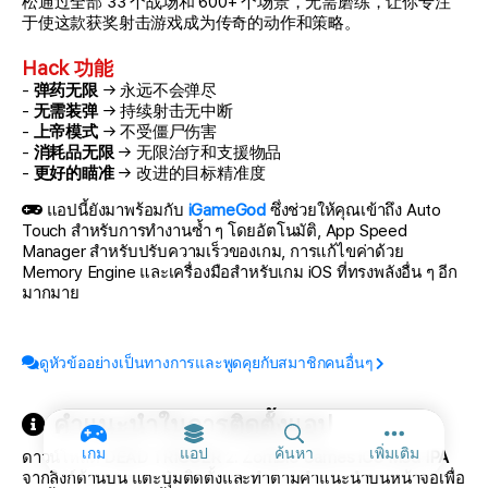
松通过全部 33 个战场和 600+ 个场景，无需磨练，让你专注
于使这款获奖射击游戏成为传奇的动作和策略。
Hack 功能
-
弹药无限
→ 永远不会弹尽
-
无需装弹
→ 持续射击无中断
-
上帝模式
→ 不受僵尸伤害
-
消耗品无限
→ 无限治疗和支援物品
-
更好的瞄准
→ 改进的目标精准度
แอปนี้ยังมาพร้อมกับ
iGameGod
ซึ่งช่วยให้คุณเข้าถึง Auto
Touch สำหรับการทำงานซ้ำ ๆ โดยอัตโนมัติ, App Speed
Manager สำหรับปรับความเร็วของเกม, การแก้ไขค่าด้วย
Memory Engine และเครื่องมือสำหรับเกม iOS ที่ทรงพลังอื่น ๆ อีก
มากมาย
ดูหัวข้ออย่างเป็นทางการและพูดคุยกับสมาชิกคนอื่นๆ
คำแนะนำในการติดตั้งแอป
ตัวเลือกเพิ่ม
เกม
แอป
ค้นหา
เพิ่มเติม
ดาวน์โหลด
DEAD TRIGGER 2: Zombie Games iOS Mod IPA
จากลิงก์ด้านบน แตะปุ่มติดตั้งและทำตามคำแนะนำบนหน้าจอเพื่อ