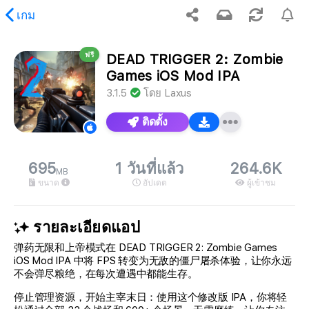
เกม
ฟรี
DEAD TRIGGER 2: Zombie
เนื้อหาที่ร้องขอ
Games iOS Mod IPA
3.1.5
โดย
Laxus
ติดตั้ง
695
1 วันที่แล้ว
264.6K
MB
ขนาด
อัปเดต
ผู้เข้าชม
รายละเอียดแอป
弹药无限和上帝模式在 DEAD TRIGGER 2: Zombie Games
iOS Mod IPA 中将 FPS 转变为无敌的僵尸屠杀体验，让你永远
不会弹尽粮绝，在每次遭遇中都能生存。
停止管理资源，开始主宰末日：使用这个修改版 IPA，你将轻