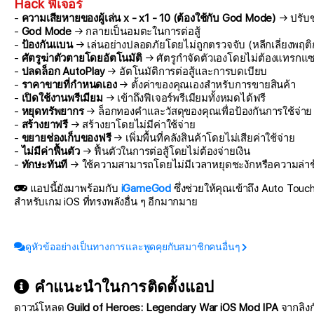
Hack ฟีเจอร์
-
ความเสียหายของผู้เล่น x - x1 - 10 (ต้องใช้กับ God Mode)
→ ปรับข
-
God Mode
→ กลายเป็นอมตะในการต่อสู้
-
ป้องกันแบน
→ เล่นอย่างปลอดภัยโดยไม่ถูกตรวจจับ (หลีกเลี่ยงพฤติก
-
ศัตรูฆ่าตัวตายโดยอัตโนมัติ
→ ศัตรูกำจัดตัวเองโดยไม่ต้องแทรกแ
-
ปลดล็อก AutoPlay
→ อัตโนมัติการต่อสู้และการบดเบียบ
-
ราคาขายที่กำหนดเอง
→ ตั้งค่าของคุณเองสำหรับการขายสินค้า
-
เปิดใช้งานพรีเมียม
→ เข้าถึงฟีเจอร์พรีเมียมทั้งหมดได้ฟรี
-
หยุดทรัพยากร
→ ล็อกทองคำและวัสดุของคุณเพื่อป้องกันการใช้จ่าย
-
สร้างยาฟรี
→ สร้างยาโดยไม่มีค่าใช้จ่าย
-
ขยายช่องเก็บของฟรี
→ เพิ่มพื้นที่คลังสินค้าโดยไม่เสียค่าใช้จ่าย
-
ไม่มีค่าฟื้นตัว
→ ฟื้นตัวในการต่อสู้โดยไม่ต้องจ่ายเงิน
-
ทักษะทันที
→ ใช้ความสามารถโดยไม่มีเวลาหยุดชะงักหรือความล่าช
แอปนี้ยังมาพร้อมกับ
iGameGod
ซึ่งช่วยให้คุณเข้าถึง Auto To
สำหรับเกม iOS ที่ทรงพลังอื่น ๆ อีกมากมาย
ดูหัวข้ออย่างเป็นทางการและพูดคุยกับสมาชิกคนอื่นๆ
คำแนะนำในการติดตั้งแอป
ดาวน์โหลด
Guild of Heroes: Legendary War iOS Mod IPA
จากลิงก