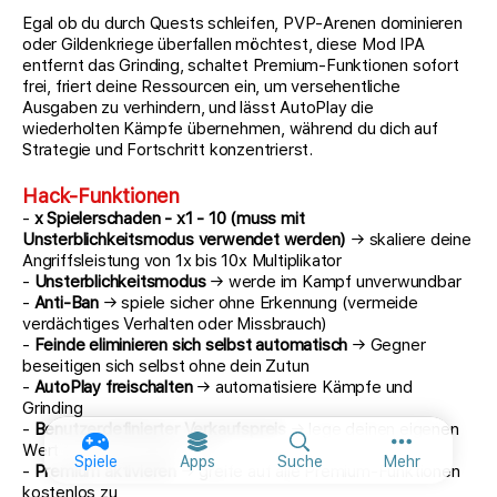
Egal ob du durch Quests schleifen, PVP-Arenen dominieren
oder Gildenkriege überfallen möchtest, diese Mod IPA
entfernt das Grinding, schaltet Premium-Funktionen sofort
frei, friert deine Ressourcen ein, um versehentliche
Ausgaben zu verhindern, und lässt AutoPlay die
wiederholten Kämpfe übernehmen, während du dich auf
Strategie und Fortschritt konzentrierst.
Hack-Funktionen
-
x Spielerschaden - x1 - 10 (muss mit
Unsterblichkeitsmodus verwendet werden)
→ skaliere deine
Angriffsleistung von 1x bis 10x Multiplikator
-
Unsterblichkeitsmodus
→ werde im Kampf unverwundbar
-
Anti-Ban
→ spiele sicher ohne Erkennung (vermeide
verdächtiges Verhalten oder Missbrauch)
-
Feinde eliminieren sich selbst automatisch
→ Gegner
beseitigen sich selbst ohne dein Zutun
-
AutoPlay freischalten
→ automatisiere Kämpfe und
Grinding
-
Benutzerdefinierter Verkaufspreis
→ lege deinen eigenen
Wert für Itemverkäufe fest
Weitere Opt
Spiele
Apps
Suche
Mehr
-
Premium aktivieren
→ greife auf alle Premium-Funktionen
kostenlos zu