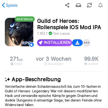
Spiele
KOSTENLOS
Guild of Heroes:
gung, der angeforderte Inhalt wurde nicht gefunden.
Rollenspiele iOS Mod IPA
1.192.1
Von
Laxus
INSTALLIEREN
271
vor 3 Wochen
99.9K
MB
Größe
Aktualisiert
Aufrufe
App-Beschreibung
Vervielfache deinen Schadensausstoß bis zum 10-fachen in
Guild of Heroes: Legendary War mit diesem modifizierten
Hack und verwandle epische Kämpfe gegen Drachen und
dunkle Dungeons in einseitige Siege, bei denen Feinde ohne
Widerstand fallen.