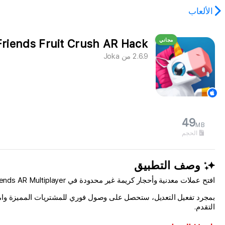
الألعاب
مجاني
Friends Fruit Crush AR Hack
2.6.9
من
Joka
49
MB
الحجم
وصف التطبيق
افتح عملات معدنية وأحجار كريمة غير محدودة في Flippy Friends AR Multiplayer باستخدام هذا التهكير المجاني لـ iOS، مما يتيح لك زيادة عملتك داخل اللعبة إلى الحد الأقصى على الفور وتجاوز الرتابة تماماً.
التقدم.