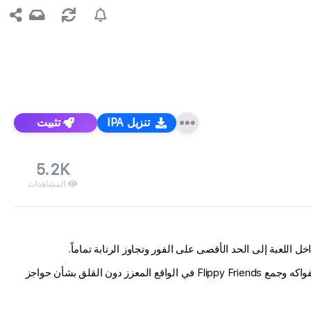
تنزيل IPA
تثبيت
5.2K
المشاهدات
بمجرد تفعيل التعديل، ستحصل على وصول فوري للمشتريات المميزة وامتيازات ViP دون إنفاق أموال حقيقية، حتى تتمكن من التركيز على تحطيم الفواكه وجمع Flippy Friends في الواقع المعزز دون القلق بشأن حواجز