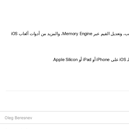
، مما يتيح لك الوصول إلى Auto Touch لأتمتة المهام المتكررة، وApp Speed Manager لضبط سرعة اللعب، وتعديل القيم عبر Memory Engine، والمزيد من أدوات ألعاب iOS
Oleg Beresnev