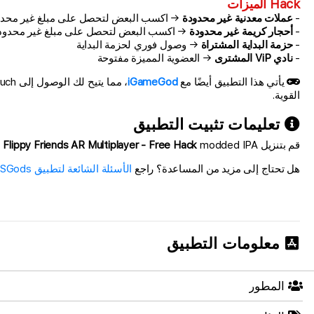
Hack الميزات
-
عملات معدنية غير محدودة
→ اكسب البعض لتحصل على مبلغ غير محدو
-
أحجار كريمة غير محدودة
→ اكسب البعض لتحصل على مبلغ غير محدود
-
حزمة البداية المشتراة
→ وصول فوري لحزمة البداية
-
نادي ViP المشترى
→ العضوية المميزة مفتوحة
يأتي هذا التطبيق أيضًا مع
iGameGod
القوية.
تعليمات تثبيت التطبيق
قم بتنزيل
modded IPA من الروابط أعلاه. اضغط على زر التثبيت واتبع التعليمات لتثبيت هذا التعديل لـ iOS على iPhone أو iPad أو Apple Silicon.
Flippy Friends AR Multiplayer - Free Hack
هل تحتاج إلى مزيد من المساعدة؟ راجع
الأسئلة الشائعة لتطبيق iOSGods
معلومات التطبيق
المطور