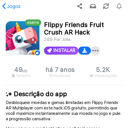
Jogos
GRÁTIS
Flippy Friends Fruit
 conteúdo solicitado não foi encontrado.
Crush AR Hack
2.6.9
Por
Joka
INSTALAR
49
há 7 anos
5.2K
MB
Tamanho
Atualizado
Visualizações
Descrição do app
Desbloqueie moedas e gemas ilimitadas em Flippy Friends
AR Multiplayer com este hack iOS gratuito, permitindo que
você maximize instantaneamente sua moeda no jogo e pule
a progressão cansativa.