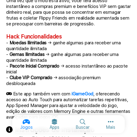
Uma vez que o mod está ativo, você terá acesso
instantâneo a compras premium e benefícios ViP sem gastar
dinheiro real, para que possa se concentrar em esmagar
frutas e coletar Flippy Friends em realidade aumentada sem
se preocupar com barreiras de progressão.
Hack Funcionalidades
-
Moedas Ilimitadas
→ ganhe algumas para receber uma
quantidade ilimitada
-
Gemas Ilimitadas
→ ganhe algumas para receber uma
quantidade ilimitada
-
Pacote Inicial Comprado
→ acesso instantâneo ao pacote
inicial
-
Clube ViP Comprado
→ associação premium
desbloqueada
Este app também vem com
iGameGod
, oferecendo
acesso ao Auto Touch para automatizar tarefas repetitivas,
App Speed Manager para ajustar a velocidade do jogo,
edição de valores com Memory Engine e outras ferramentas
avançadas para jogos iOS.
Mais opções
Jogos
Apps
Buscar
Mais
Instruções de instalação