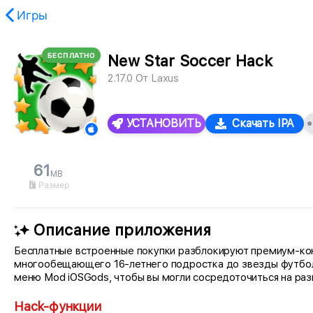
Игры
БЕСПЛАТНО
New Star Soccer Hack
не найден.
2.17.0
От
Laxus
УСТАНОВИТЬ
Скачать IPA
61
MB
Размер
Описание приложения
Бесплатные встроенные покупки разблокируют премиум-конт
многообещающего 16-летнего подростка до звезды футбола
меню Mod iOSGods, чтобы вы могли сосредоточиться на раз
Hack-функции