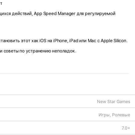
ат
щихся действий, App Speed Manager для регулируемой
вить этот хак iOS на iPhone, iPad или Mac с Apple Silicon.
 и советы по устранению неполадок.
New Star Games
Игры, Ролевые
7.0+