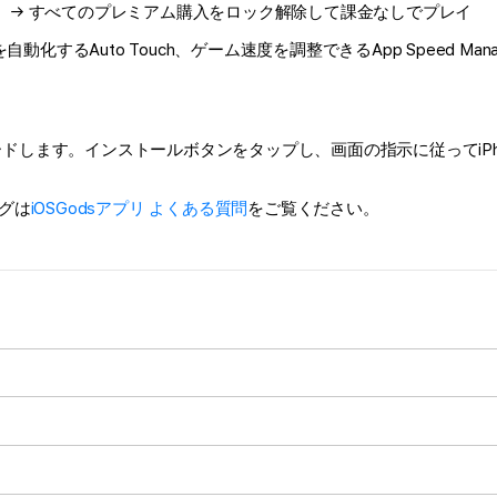
）
→ すべてのプレミアム購入をロック解除して課金なしでプレイ
するAuto Touch、ゲーム速度を調整できるApp Speed Manag
ドします。インストールボタンをタップし、画面の指示に従ってiPhone、i
グは
iOSGodsアプリ よくある質問
をご覧ください。