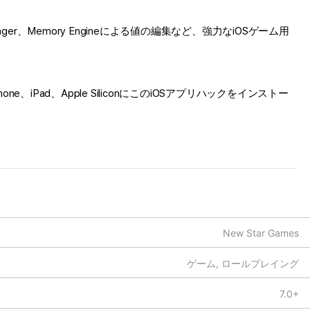
er、Memory Engineによる値の編集など、強力なiOSゲーム用
Pad、Apple SiliconにこのiOSアプリハックをインストー
New Star Games
ゲーム, ロールプレイング
7.0+