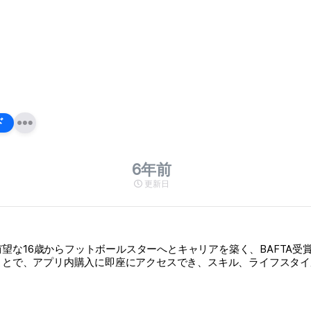
ド
6年前
更新日
解除し、有望な16歳からフットボールスターへとキャリアを築く、BAF
能を有効にすることで、アプリ内購入に即座にアクセスでき、スキル、ライ