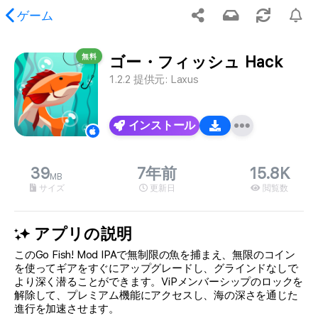
ゲーム
無料
ゴー・フィッシュ Hack
ませんが、リクエストされたコンテンツが見つかりま
1.2.2
提供元:
Laxus
。
インストール
39
7年前
15.8K
MB
サイズ
更新日
閲覧数
アプリの説明
このGo Fish! Mod IPAで無制限の魚を捕まえ、無限のコイン
を使ってギアをすぐにアップグレードし、グラインドなしで
より深く潜ることができます。ViPメンバーシップのロックを
解除して、プレミアム機能にアクセスし、海の深さを通じた
進行を加速させます。