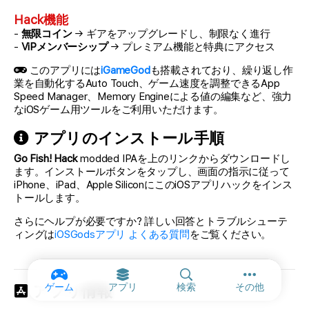
Hack機能
-
無限コイン
→ ギアをアップグレードし、制限なく進行
-
ViPメンバーシップ
→ プレミアム機能と特典にアクセス
このアプリには
iGameGod
も搭載されており、繰り返し作
業を自動化するAuto Touch、ゲーム速度を調整できるApp
Speed Manager、Memory Engineによる値の編集など、強力
なiOSゲーム用ツールをご利用いただけます。
アプリのインストール手順
Go Fish! Hack
modded IPAを上のリンクからダウンロードし
ます。インストールボタンをタップし、画面の指示に従って
iPhone、iPad、Apple SiliconにこのiOSアプリハックをインス
トールします。
さらにヘルプが必要ですか? 詳しい回答とトラブルシューテ
ィングは
iOSGodsアプリ よくある質問
をご覧ください。
その他のオ
ゲーム
アプリ
検索
その他
アプリ情報