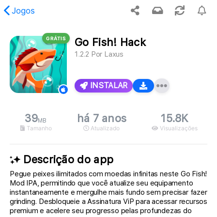
Jogos
GRÁTIS
Go Fish! Hack
 conteúdo solicitado não foi encontrado.
1.2.2
Por
Laxus
INSTALAR
39
há 7 anos
15.8K
MB
Tamanho
Atualizado
Visualizações
Descrição do app
Pegue peixes ilimitados com moedas infinitas neste Go Fish!
Mod IPA, permitindo que você atualize seu equipamento
instantaneamente e mergulhe mais fundo sem precisar fazer
grinding. Desbloqueie a Assinatura ViP para acessar recursos
premium e acelere seu progresso pelas profundezas do