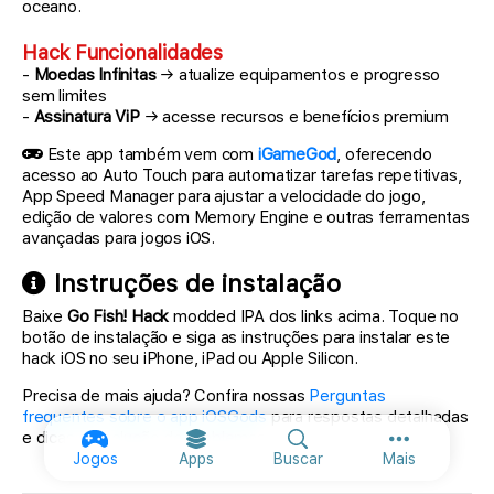
oceano.
Hack Funcionalidades
-
Moedas Infinitas
→ atualize equipamentos e progresso
sem limites
-
Assinatura ViP
→ acesse recursos e benefícios premium
Este app também vem com
iGameGod
, oferecendo
acesso ao Auto Touch para automatizar tarefas repetitivas,
App Speed Manager para ajustar a velocidade do jogo,
edição de valores com Memory Engine e outras ferramentas
avançadas para jogos iOS.
Instruções de instalação
Baixe
Go Fish! Hack
modded IPA dos links acima. Toque no
botão de instalação e siga as instruções para instalar este
hack iOS no seu iPhone, iPad ou Apple Silicon.
Precisa de mais ajuda? Confira nossas
Perguntas
frequentes sobre o app iOSGods
para respostas detalhadas
e dicas de solução de problemas.
Mais opções
Jogos
Apps
Buscar
Mais