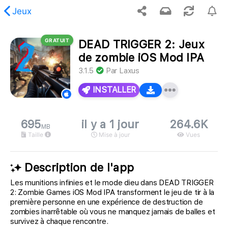
Jeux
GRATUIT
DEAD TRIGGER 2: Jeux
 contenu demandé est introuvable.
de zombie iOS Mod IPA
3.1.5
Par
Laxus
INSTALLER
695
il y a 1 jour
264.6K
MB
Taille
Mise à jour
Vues
Description de l'app
Les munitions infinies et le mode dieu dans DEAD TRIGGER
2: Zombie Games iOS Mod IPA transforment le jeu de tir à la
première personne en une expérience de destruction de
zombies inarrêtable où vous ne manquez jamais de balles et
survivez à chaque rencontre.