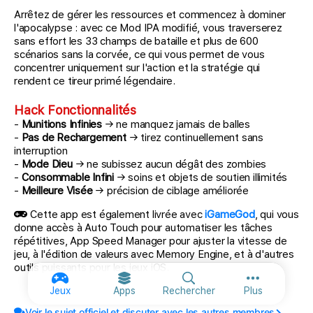
Arrêtez de gérer les ressources et commencez à dominer
l'apocalypse : avec ce Mod IPA modifié, vous traverserez
sans effort les 33 champs de bataille et plus de 600
scénarios sans la corvée, ce qui vous permet de vous
concentrer uniquement sur l'action et la stratégie qui
rendent ce tireur primé légendaire.
Hack Fonctionnalités
-
Munitions Infinies
→ ne manquez jamais de balles
-
Pas de Rechargement
→ tirez continuellement sans
interruption
-
Mode Dieu
→ ne subissez aucun dégât des zombies
-
Consommable Infini
→ soins et objets de soutien illimités
-
Meilleure Visée
→ précision de ciblage améliorée
Cette app est également livrée avec
iGameGod
, qui vous
donne accès à Auto Touch pour automatiser les tâches
répétitives, App Speed Manager pour ajuster la vitesse de
jeu, à l'édition de valeurs avec Memory Engine, et à d'autres
outils puissants pour les jeux iOS.
Plus d'optio
Jeux
Apps
Rechercher
Plus
Voir le sujet officiel et discuter avec les autres membres