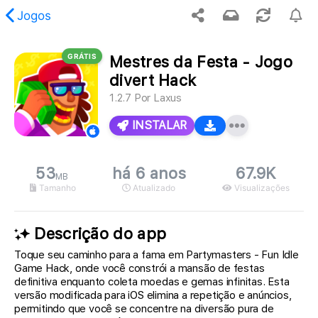
Jogos
GRÁTIS
Mestres da Festa - Jogo
 conteúdo solicitado não foi encontrado.
divert Hack
1.2.7
Por
Laxus
INSTALAR
53
há 6 anos
67.9K
MB
Tamanho
Atualizado
Visualizações
Descrição do app
Toque seu caminho para a fama em Partymasters - Fun Idle
Game Hack, onde você constrói a mansão de festas
definitiva enquanto coleta moedas e gemas infinitas. Esta
versão modificada para iOS elimina a repetição e anúncios,
permitindo que você se concentre na diversão pura de