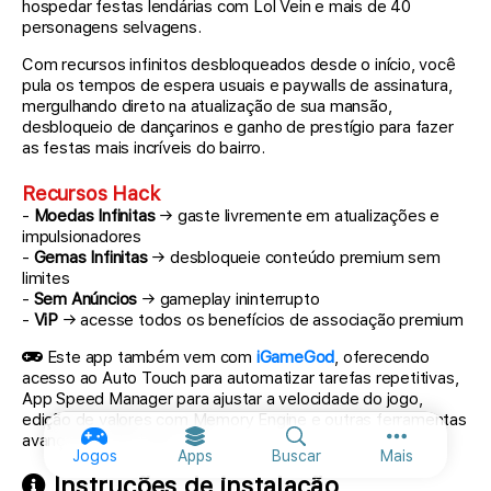
hospedar festas lendárias com Lol Vein e mais de 40
personagens selvagens.
Com recursos infinitos desbloqueados desde o início, você
pula os tempos de espera usuais e paywalls de assinatura,
mergulhando direto na atualização de sua mansão,
desbloqueio de dançarinos e ganho de prestígio para fazer
as festas mais incríveis do bairro.
Recursos Hack
-
Moedas Infinitas
→ gaste livremente em atualizações e
impulsionadores
-
Gemas Infinitas
→ desbloqueie conteúdo premium sem
limites
-
Sem Anúncios
→ gameplay ininterrupto
-
ViP
→ acesse todos os benefícios de associação premium
Este app também vem com
iGameGod
, oferecendo
acesso ao Auto Touch para automatizar tarefas repetitivas,
App Speed Manager para ajustar a velocidade do jogo,
edição de valores com Memory Engine e outras ferramentas
avançadas para jogos iOS.
Mais opções
Jogos
Apps
Buscar
Mais
Instruções de instalação