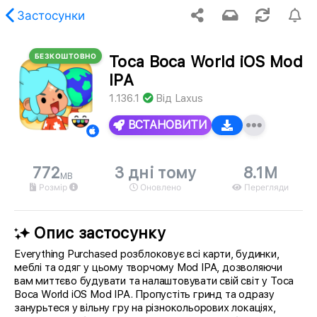
Застосунки
БЕЗКОШТОВНО
Toca Boca World iOS Mod
апитаний вміст не знайдено.
IPA
1.136.1
Від
Laxus
ВСТАНОВИТИ
772
3 дні тому
8.1M
MB
Розмір
Оновлено
Перегляди
Опис застосунку
Everything Purchased розблоковує всі карти, будинки,
меблі та одяг у цьому творчому Mod IPA, дозволяючи
вам миттєво будувати та налаштовувати свій світ у Toca
Boca World iOS Mod IPA. Пропустіть гринд та одразу
занурьтеся у вільну гру на різнокольорових локаціях,