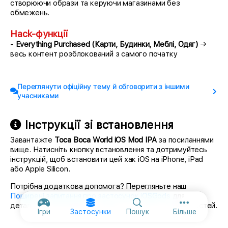
створюючи образи та керуючи магазинами без
обмежень.
Hack-функції
-
Everything Purchased (Карти, Будинки, Меблі, Одяг)
→
весь контент розблокований з самого початку
Переглянути офіційну тему й обговорити з іншими
учасниками
Інструкції зі встановлення
Завантажте
Toca Boca World iOS Mod IPA
за посиланнями
вище. Натисніть кнопку встановлення та дотримуйтесь
інструкцій, щоб встановити цей хак iOS на iPhone, iPad
або Apple Silicon.
Потрібна додаткова допомога? Перегляньте наш
Поширені запитання про застосунок iOSGods
для
детальних відповідей та порад з усунення несправностей.
Додаткові п
Ігри
Застосунки
Пошук
Більше