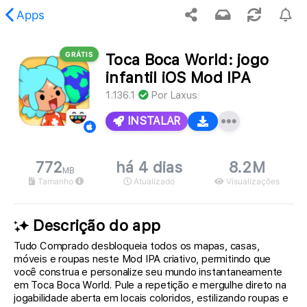
Apps
GRÁTIS
Toca Boca World: jogo
 conteúdo solicitado não foi encontrado.
infantil iOS Mod IPA
1.136.1
Por
Laxus
INSTALAR
772
há 4 dias
8.2M
MB
Tamanho
Atualizado
Visualizações
Descrição do app
Tudo Comprado desbloqueia todos os mapas, casas,
móveis e roupas neste Mod IPA criativo, permitindo que
você construa e personalize seu mundo instantaneamente
em Toca Boca World. Pule a repetição e mergulhe direto na
jogabilidade aberta em locais coloridos, estilizando roupas e