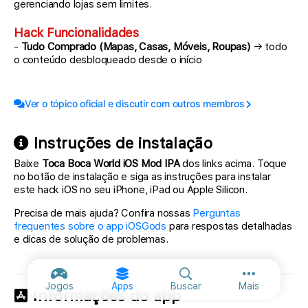
gerenciando lojas sem limites.
Hack Funcionalidades
-
Tudo Comprado (Mapas, Casas, Móveis, Roupas)
→ todo
o conteúdo desbloqueado desde o início
Ver o tópico oficial e discutir com outros membros
Instruções de instalação
Baixe
Toca Boca World iOS Mod IPA
dos links acima. Toque
no botão de instalação e siga as instruções para instalar
este hack iOS no seu iPhone, iPad ou Apple Silicon.
Precisa de mais ajuda? Confira nossas
Perguntas
frequentes sobre o app iOSGods
para respostas detalhadas
e dicas de solução de problemas.
Mais opções
Jogos
Apps
Buscar
Mais
Informações do app