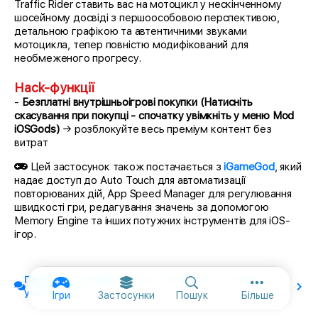
Traffic Rider ставить вас на мотоцикл у нескінченному
шосейному досвіді з першоособовою перспективою,
детальною графікою та автентичними звуками
мотоцикла, тепер повністю модифікований для
необмеженого прогресу.
Hack-функції
-
Безплатні внутрішньоігрові покупки (Натисніть
скасування при покупці - спочатку увімкніть у меню Mod
iOSGods)
→ розблокуйте весь преміум контент без
витрат
Цей застосунок також постачається з
iGameGod
, який
надає доступ до Auto Touch для автоматизації
повторюваних дій, App Speed Manager для регулювання
швидкості гри, редагування значень за допомогою
Memory Engine та інших потужних інструментів для iOS-
ігор.
Переглянути офіційну тему й обговорити з іншими
Додаткові п
учасниками
Ігри
Застосунки
Пошук
Більше