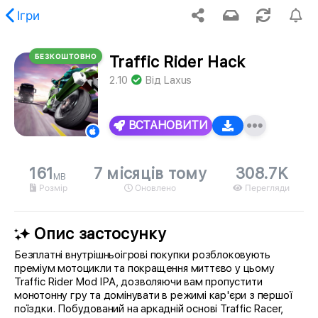
Ігри
БЕЗКОШТОВНО
Traffic Rider Hack
апитаний вміст не знайдено.
2.10
Від
Laxus
ВСТАНОВИТИ
161
7 місяців тому
308.7K
MB
Розмір
Оновлено
Перегляди
Опис застосунку
Безплатні внутрішньоігрові покупки розблоковують
преміум мотоцикли та покращення миттєво у цьому
Traffic Rider Mod IPA, дозволяючи вам пропустити
монотонну гру та домінувати в режимі кар'єри з першої
поїздки. Побудований на аркадній основі Traffic Racer,