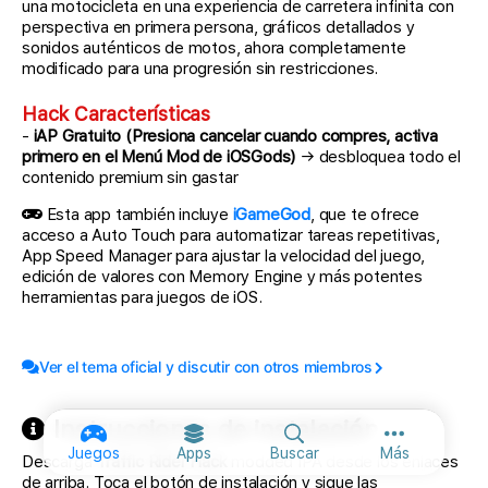
una motocicleta en una experiencia de carretera infinita con
perspectiva en primera persona, gráficos detallados y
sonidos auténticos de motos, ahora completamente
modificado para una progresión sin restricciones.
Hack Características
-
iAP Gratuito (Presiona cancelar cuando compres, activa
primero en el Menú Mod de iOSGods)
→ desbloquea todo el
contenido premium sin gastar
Esta app también incluye
iGameGod
, que te ofrece
acceso a Auto Touch para automatizar tareas repetitivas,
App Speed Manager para ajustar la velocidad del juego,
edición de valores con Memory Engine y más potentes
herramientas para juegos de iOS.
Ver el tema oficial y discutir con otros miembros
Instrucciones de instalación
Más opcione
Juegos
Apps
Buscar
Más
Descarga
Traffic Rider Hack
modded IPA desde los enlaces
de arriba. Toca el botón de instalación y sigue las