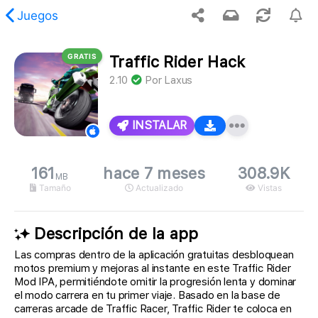
Juegos
GRATIS
Traffic Rider Hack
, no se encontró el contenido solicitado.
2.10
Por
Laxus
INSTALAR
161
hace 7 meses
308.9K
MB
Tamaño
Actualizado
Vistas
Descripción de la app
Las compras dentro de la aplicación gratuitas desbloquean
motos premium y mejoras al instante en este Traffic Rider
Mod IPA, permitiéndote omitir la progresión lenta y dominar
el modo carrera en tu primer viaje. Basado en la base de
carreras arcade de Traffic Racer, Traffic Rider te coloca en