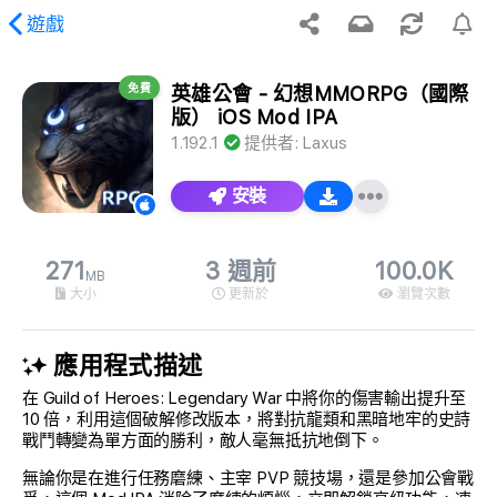
遊戲
免費
英雄公會 - 幻想MMORPG（國際
版） iOS Mod IPA
到請求的內容。
1.192.1
提供者:
Laxus
安裝
271
3 週前
100.0K
MB
大小
更新於
瀏覽次數
應用程式描述
在 Guild of Heroes: Legendary War 中將你的傷害輸出提升至
10 倍，利用這個破解修改版本，將對抗龍類和黑暗地牢的史詩
戰鬥轉變為單方面的勝利，敵人毫無抵抗地倒下。
無論你是在進行任務磨練、主宰 PVP 競技場，還是參加公會戰