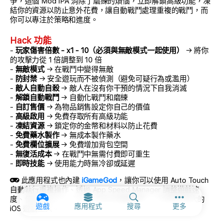
爭，這個 Mod IPA 消除了磨練的煩惱，立即解鎖高級功能，凍
結你的資源以防止意外花費，讓自動戰鬥處理重複的戰鬥，而
你可以專注於策略和進度。
Hack 功能
-
玩家傷害倍數 - x1 - 10（必須與無敵模式一起使用）
→ 將你
的攻擊力從 1 倍調整到 10 倍
-
無敵模式
→ 在戰鬥中變得無敵
-
防封禁
→ 安全遊玩而不被偵測（避免可疑行為或濫用）
-
敵人自動自殺
→ 敵人在沒有你干預的情況下自我消滅
-
解鎖自動戰鬥
→ 自動化戰鬥和磨練
-
自訂售價
→ 為物品銷售設定你自己的價值
-
高級啟用
→ 免費存取所有高級功能
-
凍結資源
→ 鎖定你的金幣和材料以防止花費
-
免費藥水製作
→ 無成本製作藥水
-
免費欄位擴展
→ 免費增加背包空間
-
無復活成本
→ 在戰鬥中無需付費即可重生
-
即時技能
→ 使用能力時無冷卻或延遲
此應用程式也內建
iGameGod
，讓你可以使用 Auto Touch
自動執行重複操作、透過 App Speed Manager 調整遊戲速
度、使用 Memory Engine 修改記憶體數值，以及更多強大的
更多選項和
遊戲
應用程式
搜尋
更多
iOS 遊戲工具。