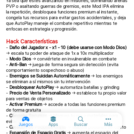
Ya sea que estés avanzando en misiones, dominando arenas
PVP o asaltando guerras de gremios, este Mod IPA elimina
la repetición, desbloquea funciones premium al instante,
congela tus recursos para evitar gastos accidentales, y deja
que AutoPlay maneje el combate repetitivo mientras te
enfocas en estrategia y progresión.
Hack Características
-
Daño del Jugador x - x1 - 10 (debe usarse con Modo Dios)
→ escala tu poder de ataque de 1x a 10x multiplicador
-
Modo Dios
→ conviértete en invulnerable en combate
-
Anti-Ban
→ juega de forma segura sin detección (evita
comportamiento sospechoso o abuso)
-
Enemigos se Suicidan Automáticamente
→ los enemigos
se eliminan a sí mismos sin tu intervención
-
Desbloquear AutoPlay
→ automatiza batallas y grinding
-
Precio de Venta Personalizado
→ establece tu propio valor
para ventas de objetos
-
Activar Premium
→ accede a todas las funciones premium
de forma gratuita
-
Congelar Recursos
→ bloquea tu oro y materiales para
evitar gastos
Más opcione
Juegos
Apps
Buscar
Más
-
Creación de Pociones Gratis
→ elabora pociones sin costo
-
Expansión de Espacio Gratis
→ aumenta el espacio del