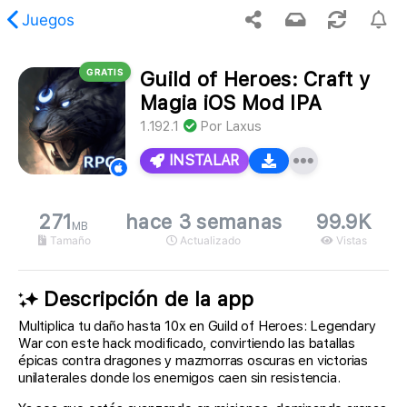
Juegos
GRATIS
Guild of Heroes: Craft y
, no se encontró el contenido solicitado.
Magia iOS Mod IPA
1.192.1
Por
Laxus
INSTALAR
271
hace 3 semanas
99.9K
MB
Tamaño
Actualizado
Vistas
Descripción de la app
Multiplica tu daño hasta 10x en Guild of Heroes: Legendary
War con este hack modificado, convirtiendo las batallas
épicas contra dragones y mazmorras oscuras en victorias
unilaterales donde los enemigos caen sin resistencia.