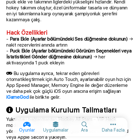
puck ekle ve takımının liglerdeki yükselişini hızlandır. Kendi
hokey takımını oluştur, özel üniformalar tasarla ve dünyanın
en iyi takımlarına karşı oynayarak şampiyonluk şerefini
kazanmaya çalış.
Hack Özellikleri
-
Para Ekle (Ayarlar bölümündeki Ses düğmesine dokunun)
→
nakit rezervlerini anında artırın
-
Puck Ekle (Ayarlar bölümündeki Görünüm Seçenekleri veya
İstatistikleri Gönder düğmesine dokunun)
→ her
aktivasyonda 1 puck ekleyin
Bu uygulama ayrıca, tekrar eden görevleri
otomatikleştirmek için Auto Touch, ayarlanabilir oyun hızı için
App Speed Manager, Memory Engine ile değer düzenleme
ve daha pek çok güçlü iOS oyun aracına erişim sağlayan
iGameGod
ile birlikte gelir.
Uygulama Kurulum Talimatları
Yukarıdaki bağlantılardan
Hockey All Stars - VIP Hack
modded IPA indirin. Yükle düğmesine dokunup ekrandaki
Diğer seçen
Oyunlar
Uygulamalar
Ara
Daha Fazla
yönergeleri izleyerek bu iOS uygulama hack'ini iPhone, iPad
veya Apple Silicon'a yükleyin.