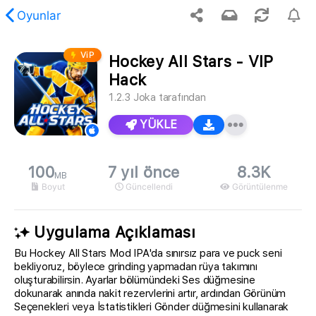
Oyunlar
ViP
Hockey All Stars - VIP
stenen içerik bulunamadı.
Hack
1.2.3
Joka
tarafından
YÜKLE
100
7 yıl önce
8.3K
MB
Boyut
Güncellendi
Görüntülenme
Uygulama Açıklaması
Bu Hockey All Stars Mod IPA'da sınırsız para ve puck seni
bekliyoruz, böylece grinding yapmadan rüya takımını
oluşturabilirsin. Ayarlar bölümündeki Ses düğmesine
dokunarak anında nakit rezervlerini artır, ardından Görünüm
Seçenekleri veya İstatistikleri Gönder düğmesini kullanarak