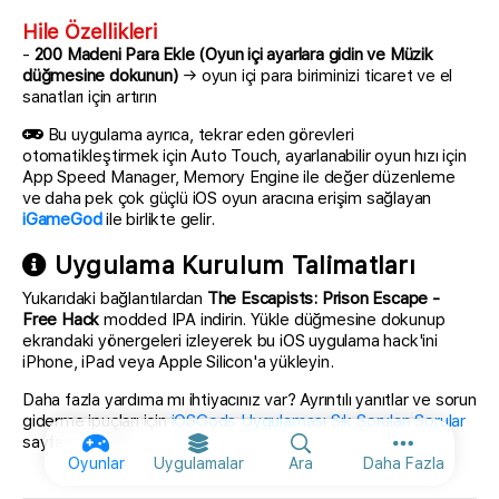
Hile Özellikleri
-
200 Madeni Para Ekle (Oyun içi ayarlara gidin ve Müzik
düğmesine dokunun)
→ oyun içi para biriminizi ticaret ve el
sanatları için artırın
Bu uygulama ayrıca, tekrar eden görevleri
otomatikleştirmek için Auto Touch, ayarlanabilir oyun hızı için
App Speed Manager, Memory Engine ile değer düzenleme
ve daha pek çok güçlü iOS oyun aracına erişim sağlayan
iGameGod
ile birlikte gelir.
Uygulama Kurulum Talimatları
Yukarıdaki bağlantılardan
The Escapists: Prison Escape -
Free Hack
modded IPA indirin. Yükle düğmesine dokunup
ekrandaki yönergeleri izleyerek bu iOS uygulama hack'ini
iPhone, iPad veya Apple Silicon'a yükleyin.
Daha fazla yardıma mı ihtiyacınız var? Ayrıntılı yanıtlar ve sorun
giderme ipuçları için
iOSGods Uygulaması Sık Sorulan Sorular
sayfamıza bakın.
Diğer seçen
Oyunlar
Uygulamalar
Ara
Daha Fazla