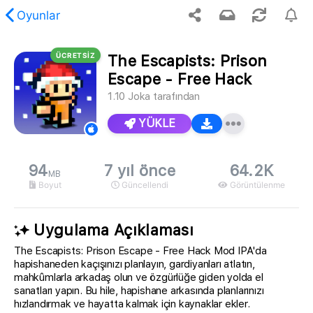
Oyunlar
ÜCRETSİZ
The Escapists: Prison
stenen içerik bulunamadı.
Escape - Free Hack
1.10
Joka
tarafından
YÜKLE
94
7 yıl önce
64.2K
MB
Boyut
Güncellendi
Görüntülenme
Uygulama Açıklaması
The Escapists: Prison Escape - Free Hack Mod IPA'da
hapishaneden kaçışınızı planlayın, gardiyanları atlatın,
mahkûmlarla arkadaş olun ve özgürlüğe giden yolda el
sanatları yapın. Bu hile, hapishane arkasında planlarınızı
hızlandırmak ve hayatta kalmak için kaynaklar ekler.