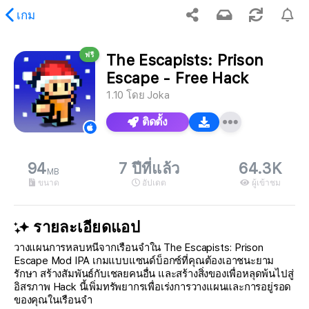
เกม
ฟรี
The Escapists: Prison
เนื้อหาที่ร้องขอ
Escape - Free Hack
1.10
โดย
Joka
ติดตั้ง
94
7 ปีที่แล้ว
64.3K
MB
ขนาด
อัปเดต
ผู้เข้าชม
รายละเอียดแอป
วางแผนการหลบหนีจากเรือนจำใน The Escapists: Prison
Escape Mod IPA เกมแบบแซนด์บ็อกซ์ที่คุณต้องเอาชนะยาม
รักษา สร้างสัมพันธ์กับเชลยคนอื่น และสร้างสิ่งของเพื่อหลุดพ้นไปสู่
อิสรภาพ Hack นี้เพิ่มทรัพยากรเพื่อเร่งการวางแผนและการอยู่รอด
ของคุณในเรือนจำ