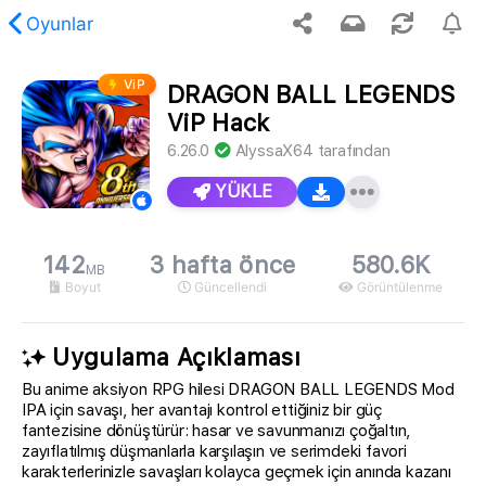
Oyunlar
ViP
DRAGON BALL LEGENDS
stenen içerik bulunamadı.
ViP Hack
6.26.0
AlyssaX64
tarafından
YÜKLE
142
3 hafta önce
580.6K
MB
Boyut
Güncellendi
Görüntülenme
Uygulama Açıklaması
Bu anime aksiyon RPG hilesi DRAGON BALL LEGENDS Mod
IPA için savaşı, her avantajı kontrol ettiğiniz bir güç
fantezisine dönüştürür: hasar ve savunmanızı çoğaltın,
zayıflatılmış düşmanlarla karşılaşın ve serimdeki favori
karakterlerinizle savaşları kolayca geçmek için anında kazanı