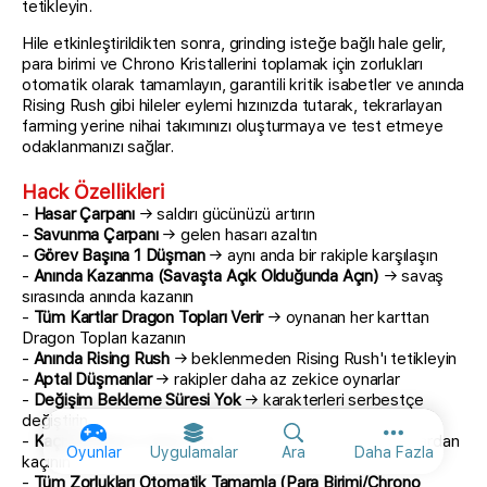
tetikleyin.
Hile etkinleştirildikten sonra, grinding isteğe bağlı hale gelir,
para birimi ve Chrono Kristallerini toplamak için zorlukları
otomatik olarak tamamlayın, garantili kritik isabetler ve anında
Rising Rush gibi hileler eylemi hızınızda tutarak, tekrarlayan
farming yerine nihai takımınızı oluşturmaya ve test etmeye
odaklanmanızı sağlar.
Hack Özellikleri
-
Hasar Çarpanı
→ saldırı gücünüzü artırın
-
Savunma Çarpanı
→ gelen hasarı azaltın
-
Görev Başına 1 Düşman
→ aynı anda bir rakiple karşılaşın
-
Anında Kazanma (Savaşta Açık Olduğunda Açın)
→ savaş
sırasında anında kazanın
-
Tüm Kartlar Dragon Topları Verir
→ oynanan her karttan
Dragon Topları kazanın
-
Anında Rising Rush
→ beklenmeden Rising Rush'ı tetikleyin
-
Aptal Düşmanlar
→ rakipler daha az zekice oynarlar
-
Değişim Bekleme Süresi Yok
→ karakterleri serbestçe
değiştirin
-
Kaçış Bekleme Süresi Yok
→ gecikme olmadan saldırılardan
Diğer seçen
Oyunlar
Uygulamalar
Ara
Daha Fazla
kaçının
-
Tüm Zorlukları Otomatik Tamamla (Para Birimi/Chrono