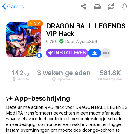
Games
ViP
DRAGON BALL LEGENDS
opgevraagde inhoud is niet gevonden.
ViP Hack
6.26.0
Door
AlyssaX64
INSTALLEREN
142
3 weken geleden
581.8K
MB
Grootte
Bijgewerkt
Weergaven
App-beschrijving
Deze anime action RPG hack voor DRAGON BALL LEGENDS
Mod IPA transformeert gevechten in een machtsfantasie
waar je elk voordeel controleert: vermenigvuldig je schade
en verdediging, confronteer verzwakte vijanden en trigger
instant overwinningen om moeiteloos door gevechten te