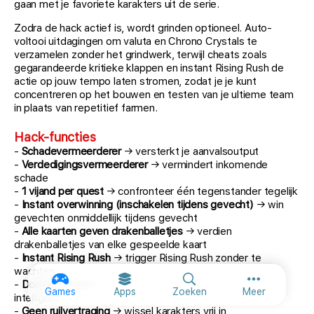
gaan met je favoriete karakters uit de serie.
Zodra de hack actief is, wordt grinden optioneel. Auto-
voltooi uitdagingen om valuta en Chrono Crystals te
verzamelen zonder het grindwerk, terwijl cheats zoals
gegarandeerde kritieke klappen en instant Rising Rush de
actie op jouw tempo laten stromen, zodat je je kunt
concentreren op het bouwen en testen van je ultieme team
in plaats van repetitief farmen.
Hack-functies
-
Schadevermeerderer
→ versterkt je aanvalsoutput
-
Verdedigingsvermeerderer
→ vermindert inkomende
schade
-
1 vijand per quest
→ confronteer één tegenstander tegelijk
-
Instant overwinning (inschakelen tijdens gevecht)
→ win
gevechten onmiddellijk tijdens gevecht
-
Alle kaarten geven drakenballetjes
→ verdien
drakenballetjes van elke gespeelde kaart
-
Instant Rising Rush
→ trigger Rising Rush zonder te
wachten
-
Domme vijanden
→ tegenstanders spelen minder
Meer opties
Games
Apps
Zoeken
Meer
intelligent
-
Geen ruilvertraging
→ wissel karakters vrij in