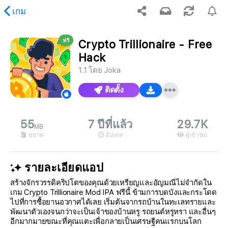
เกม
ฟรี
Crypto Trillionaire - Free
เนื้อหาที่ร้องขอ
Hack
1.1
โดย
Joka
ติดตั้ง
55
7 ปีที่แล้ว
29.7K
MB
ขนาด
อัปเดต
ผู้เข้าชม
รายละเอียดแอป
สร้างจักรวรรดิคริปโตของคุณด้วยเหรียญและอัญมณีไม่จำกัดใน
เกม Crypto Trillionaire Mod IPA ฟรีนี้ ข้ามการบดบังและกระโดด
ไปที่การซื้อยานอวกาศได้เลย เริ่มต้นจากรถบ้านในทะเลทรายและ
พัฒนาตัวเองจนกว่าจะเป็นเจ้าของบ้านหรู รถยนต์หรูหรา และอื่นๆ
อีกมากมายขณะที่คุณแตะเพื่อกลายเป็นเศรษฐีคนแรกบนโลก