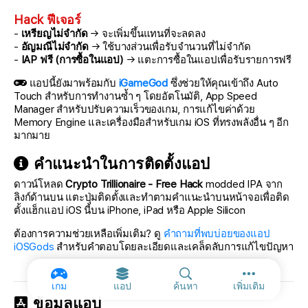
Hack ฟีเจอร์
-
เหรียญไม่จำกัด
→ จะเพิ่มขึ้นแทนที่จะลดลง
-
อัญมณีไม่จำกัด
→ ใช้บางส่วนเพื่อรับจำนวนที่ไม่จำกัด
-
IAP ฟรี (การซื้อในแอป)
→ แตะการซื้อในแอปเพื่อรับรายการฟรี
แอปนี้ยังมาพร้อมกับ
iGameGod
ซึ่งช่วยให้คุณเข้าถึง Auto
Touch สำหรับการทำงานซ้ำ ๆ โดยอัตโนมัติ, App Speed
Manager สำหรับปรับความเร็วของเกม, การแก้ไขค่าด้วย
Memory Engine และเครื่องมือสำหรับเกม iOS ที่ทรงพลังอื่น ๆ อีก
มากมาย
คำแนะนำในการติดตั้งแอป
ดาวน์โหลด
Crypto Trillionaire - Free Hack
modded IPA จาก
ลิงก์ด้านบน แตะปุ่มติดตั้งและทำตามคำแนะนำบนหน้าจอเพื่อติด
ตั้งแฮ็กแอป iOS นี้บน iPhone, iPad หรือ Apple Silicon
ต้องการความช่วยเหลือเพิ่มเติม? ดู
คำถามที่พบบ่อยของแอป
iOSGods
สำหรับคำตอบโดยละเอียดและเคล็ดลับการแก้ไขปัญหา
ตัวเลือกเพิ่ม
เกม
แอป
ค้นหา
เพิ่มเติม
ข้อมูลแอป