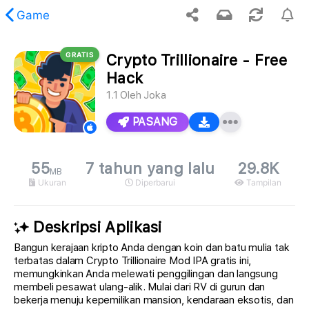
Game
GRATIS
Crypto Trillionaire - Free
en yang diminta tidak ditemukan.
Hack
1.1
Oleh
Joka
PASANG
55
7 tahun yang lalu
29.8K
MB
Ukuran
Diperbarui
Tampilan
Deskripsi Aplikasi
Bangun kerajaan kripto Anda dengan koin dan batu mulia tak
terbatas dalam Crypto Trillionaire Mod IPA gratis ini,
memungkinkan Anda melewati penggilingan dan langsung
membeli pesawat ulang-alik. Mulai dari RV di gurun dan
bekerja menuju kepemilikan mansion, kendaraan eksotis, dan