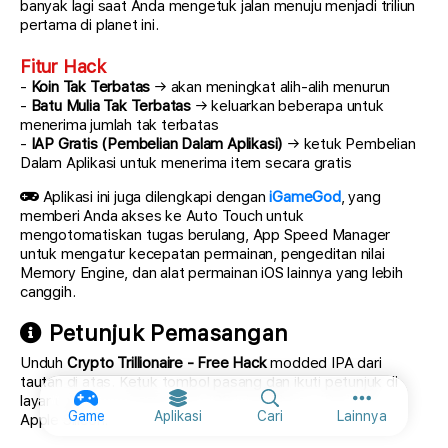
banyak lagi saat Anda mengetuk jalan menuju menjadi triliun
pertama di planet ini.
Fitur Hack
-
Koin Tak Terbatas
→ akan meningkat alih-alih menurun
-
Batu Mulia Tak Terbatas
→ keluarkan beberapa untuk
menerima jumlah tak terbatas
-
IAP Gratis (Pembelian Dalam Aplikasi)
→ ketuk Pembelian
Dalam Aplikasi untuk menerima item secara gratis
Aplikasi ini juga dilengkapi dengan
iGameGod
, yang
memberi Anda akses ke Auto Touch untuk
mengotomatiskan tugas berulang, App Speed Manager
untuk mengatur kecepatan permainan, pengeditan nilai
Memory Engine, dan alat permainan iOS lainnya yang lebih
canggih.
Petunjuk Pemasangan
Unduh
Crypto Trillionaire - Free Hack
modded IPA dari
tautan di atas. Ketuk tombol pasang dan ikuti petunjuk di
layar untuk memasang hack iOS ini di iPhone, iPad, atau
Opsi lainnya
Game
Aplikasi
Cari
Lainnya
Apple Silicon.