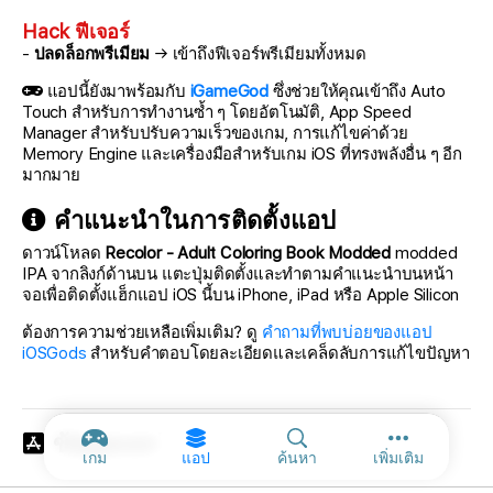
Hack ฟีเจอร์
-
ปลดล็อกพรีเมียม
→ เข้าถึงฟีเจอร์พรีเมียมทั้งหมด
แอปนี้ยังมาพร้อมกับ
iGameGod
ซึ่งช่วยให้คุณเข้าถึง Auto
Touch สำหรับการทำงานซ้ำ ๆ โดยอัตโนมัติ, App Speed
Manager สำหรับปรับความเร็วของเกม, การแก้ไขค่าด้วย
Memory Engine และเครื่องมือสำหรับเกม iOS ที่ทรงพลังอื่น ๆ อีก
มากมาย
คำแนะนำในการติดตั้งแอป
ดาวน์โหลด
Recolor - Adult Coloring Book Modded
modded
IPA จากลิงก์ด้านบน แตะปุ่มติดตั้งและทำตามคำแนะนำบนหน้า
จอเพื่อติดตั้งแฮ็กแอป iOS นี้บน iPhone, iPad หรือ Apple Silicon
ต้องการความช่วยเหลือเพิ่มเติม? ดู
คำถามที่พบบ่อยของแอป
iOSGods
สำหรับคำตอบโดยละเอียดและเคล็ดลับการแก้ไขปัญหา
ข้อมูลแอป
ตัวเลือกเพิ่ม
เกม
แอป
ค้นหา
เพิ่มเติม