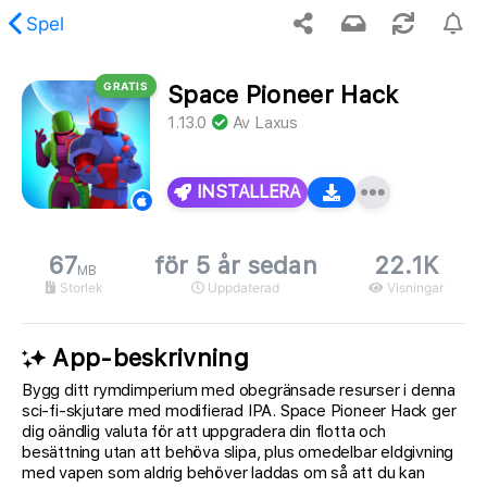
Spel
GRATIS
Space Pioneer Hack
ades inte det begärda innehållet.
1.13.0
Av
Laxus
INSTALLERA
67
för 5 år sedan
22.1K
MB
Storlek
Uppdaterad
Visningar
App-beskrivning
Bygg ditt rymdimperium med obegränsade resurser i denna
sci-fi-skjutare med modifierad IPA. Space Pioneer Hack ger
dig oändlig valuta för att uppgradera din flotta och
besättning utan att behöva slipa, plus omedelbar eldgivning
med vapen som aldrig behöver laddas om så att du kan