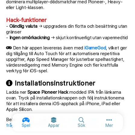
dominera multiplayer-dödsmatchar med Pioneer-, Heavy-
eller Light-klassen.
Hack-funktioner
-
Oändlig valuta
→ uppgradera din flotta och besättning utan
gränser
-
Ingen omörkackning
→ skjut kontinuerligt utan vapennedtid
Den här appen levereras även med
iGameGod
, vilket ger
dig tillgång till Auto Touch för att automatisera repetitiva
uppgifter, App Speed Manager för justerbar spelhastighet,
värdesredigering med Memory Engine och fler kraftfulla
verktyg för iOS-spel.
Installationsinstruktioner
Ladda ner
Space Pioneer Hack
modded IPA från länkarna
ovan. Tryck på installationsknappen och följ instruktionerna
för att installera denna iOS-apphack på iPhone, iPad eller
Apple Silicon.
Behöver du mer hjälp? Se våra
iOSGods-appens vanliga
Fler alternat
frågor
för detaljerade svar och felsökningstips.
Spel
Appar
Sök
Mer