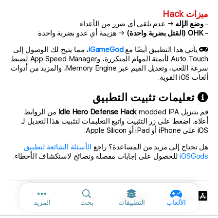
ميزات Hack
-
وضع الإله
→ عدم تلقي أي ضرر من الأعداء
-
OHK (القتل بضربة واحدة)
→ هزيمة أي عدو بضربة واحدة
يأتي هذا التطبيق أيضًا مع
iGameGod
، مما يتيح لك الوصول إلى
Auto Touch لأتمتة المهام المتكررة، وApp Speed Manager لضبط
سرعة اللعب، وتعديل القيم عبر Memory Engine، والمزيد من أدوات
ألعاب iOS القوية.
تعليمات تثبيت التطبيق
قم بتنزيل
Idle Hero Defense Hack
modded IPA من الروابط
أعلاه. اضغط على زر التثبيت واتبع التعليمات لتثبيت هذا التعديل لـ
iOS على iPhone أو iPad أو Apple Silicon.
هل تحتاج إلى مزيد من المساعدة؟ راجع
الأسئلة الشائعة لتطبيق
iOSGods
للحصول على إجابات مفصلة ونصائح لاستكشاف الأخطاء.
معلومات التطبيق
المزيد من الخ
الألعاب
التطبيقات
بحث
المزيد