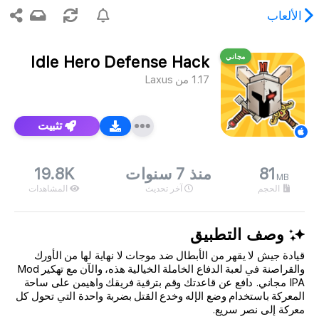
الألعاب
مجاني
Idle Hero Defense Hack
وى المطلوب غير موجود.
1.17
من
Laxus
تثبيت
81
منذ 7 سنوات
19.8K
MB
الحجم
آخر تحديث
المشاهدات
وصف التطبيق
قيادة جيش لا يقهر من الأبطال ضد موجات لا نهاية لها من الأورك
والقراصنة في لعبة الدفاع الخاملة الخيالية هذه، والآن مع تهكير Mod
IPA مجاني. دافع عن قاعدتك وقم بترقية فريقك واهيمن على ساحة
المعركة باستخدام وضع الإله وخدع القتل بضربة واحدة التي تحول كل
معركة إلى نصر سريع.