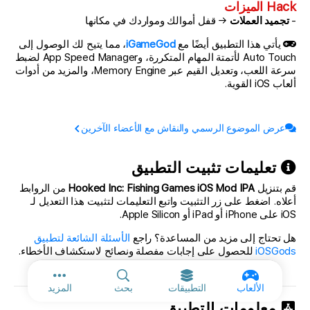
Hack الميزات
-
تجميد العملات
→ قفل أموالك ومواردك في مكانها
يأتي هذا التطبيق أيضًا مع
iGameGod
، مما يتيح لك الوصول إلى
Auto Touch لأتمتة المهام المتكررة، وApp Speed Manager لضبط
سرعة اللعب، وتعديل القيم عبر Memory Engine، والمزيد من أدوات
ألعاب iOS القوية.
عرض الموضوع الرسمي والنقاش مع الأعضاء الآخرين
تعليمات تثبيت التطبيق
قم بتنزيل
Hooked Inc: Fishing Games iOS Mod IPA
من الروابط
أعلاه. اضغط على زر التثبيت واتبع التعليمات لتثبيت هذا التعديل لـ
iOS على iPhone أو iPad أو Apple Silicon.
هل تحتاج إلى مزيد من المساعدة؟ راجع
الأسئلة الشائعة لتطبيق
iOSGods
للحصول على إجابات مفصلة ونصائح لاستكشاف الأخطاء.
المزيد من الخ
الألعاب
التطبيقات
بحث
المزيد
معلومات التطبيق