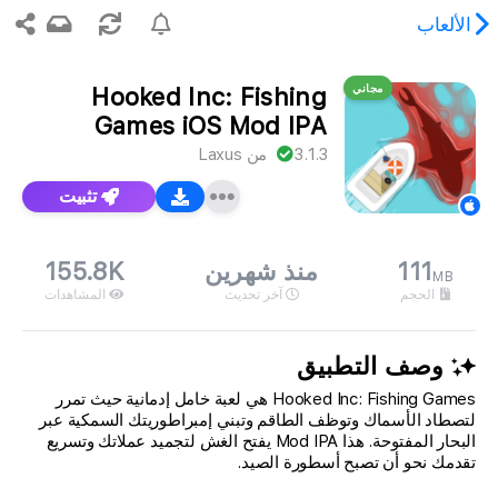
الألعاب
مجاني
Hooked Inc: Fishing
وى المطلوب غير موجود.
Games iOS Mod IPA
3.1.3
من
Laxus
تثبيت
111
منذ شهرين
155.8K
MB
الحجم
آخر تحديث
المشاهدات
وصف التطبيق
Hooked Inc: Fishing Games هي لعبة خامل إدمانية حيث تمرر
لتصطاد الأسماك وتوظف الطاقم وتبني إمبراطوريتك السمكية عبر
البحار المفتوحة. هذا Mod IPA يفتح الغش لتجميد عملاتك وتسريع
تقدمك نحو أن تصبح أسطورة الصيد.