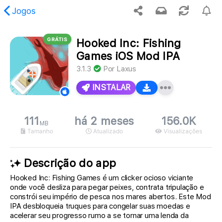
Jogos
GRÁTIS
Hooked Inc: Fishing
 conteúdo solicitado não foi encontrado.
Games iOS Mod IPA
3.1.3
Por
Laxus
INSTALAR
111
há 2 meses
156.0K
MB
Tamanho
Atualizado
Visualizações
Descrição do app
Hooked Inc: Fishing Games é um clicker ocioso viciante
onde você desliza para pegar peixes, contrata tripulação e
constrói seu império de pesca nos mares abertos. Este Mod
IPA desbloqueia truques para congelar suas moedas e
acelerar seu progresso rumo a se tornar uma lenda da