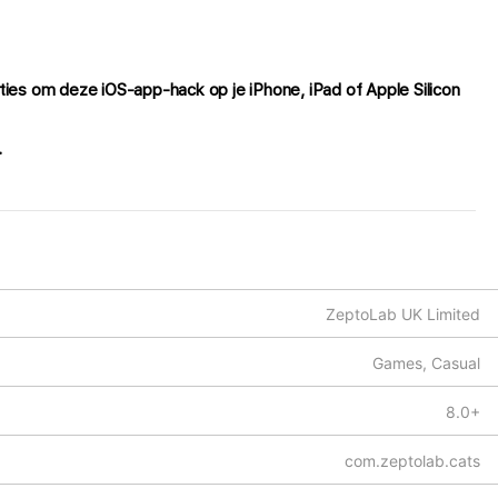
ties om deze iOS-app-hack op je iPhone, iPad of Apple Silicon
.
ZeptoLab UK Limited
Games, Casual
8.0+
com.zeptolab.cats