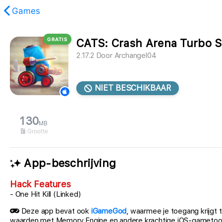
Games
GRATIS
CATS: Crash Arena Turbo S
 gevonden.
2.17.2
Door
Archangel04
NIET BESCHIKBAAR
130
MB
Grootte
App-beschrijving
Hack Features
- One Hit Kill (Linked)
Deze app bevat ook
iGameGod
, waarmee je toegang krijgt
waarden met Memory Engine en andere krachtige iOS-gametoo